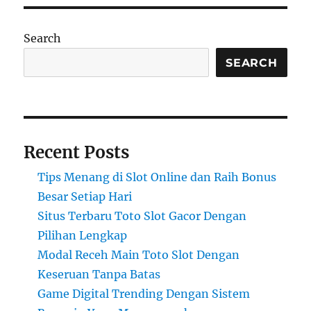
Search
SEARCH
Recent Posts
Tips Menang di Slot Online dan Raih Bonus
Besar Setiap Hari
Situs Terbaru Toto Slot Gacor Dengan
Pilihan Lengkap
Modal Receh Main Toto Slot Dengan
Keseruan Tanpa Batas
Game Digital Trending Dengan Sistem