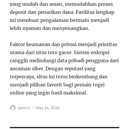
yang mudah dan aman, memudahkan proses
deposit dan penarikan dana. Fasilitas lengkap
ini membuat pengalaman bermain menjadi
lebih nyaman dan menyenangkan.
Faktor keamanan dan privasi menjadi prioritas
utama dari situs toto gacor. Sistem enkripsi
canggih melindungi data pribadi pengguna dari
ancaman siber. Dengan reputasi yang
terpercaya, situs ini terus berkembang dan
menjadi pilihan favorit bagi pemain togel
online yang ingin hasil maksimal.
Author
Posted
admin
May 24, 2026
on