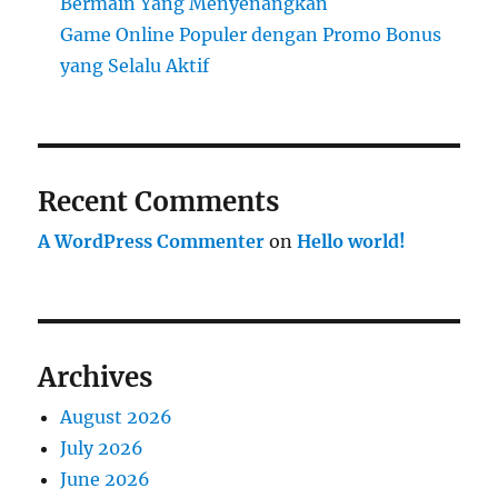
Bermain Yang Menyenangkan
Game Online Populer dengan Promo Bonus
yang Selalu Aktif
Recent Comments
A WordPress Commenter
on
Hello world!
Archives
August 2026
July 2026
June 2026