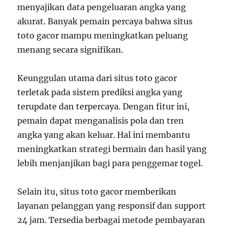
menyajikan data pengeluaran angka yang
akurat. Banyak pemain percaya bahwa situs
toto gacor mampu meningkatkan peluang
menang secara signifikan.
Keunggulan utama dari situs toto gacor
terletak pada sistem prediksi angka yang
terupdate dan terpercaya. Dengan fitur ini,
pemain dapat menganalisis pola dan tren
angka yang akan keluar. Hal ini membantu
meningkatkan strategi bermain dan hasil yang
lebih menjanjikan bagi para penggemar togel.
Selain itu, situs toto gacor memberikan
layanan pelanggan yang responsif dan support
24 jam. Tersedia berbagai metode pembayaran