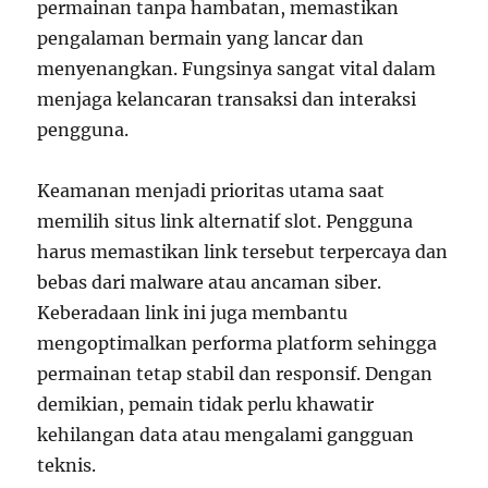
permainan tanpa hambatan, memastikan
pengalaman bermain yang lancar dan
menyenangkan. Fungsinya sangat vital dalam
menjaga kelancaran transaksi dan interaksi
pengguna.
Keamanan menjadi prioritas utama saat
memilih situs link alternatif slot. Pengguna
harus memastikan link tersebut terpercaya dan
bebas dari malware atau ancaman siber.
Keberadaan link ini juga membantu
mengoptimalkan performa platform sehingga
permainan tetap stabil dan responsif. Dengan
demikian, pemain tidak perlu khawatir
kehilangan data atau mengalami gangguan
teknis.