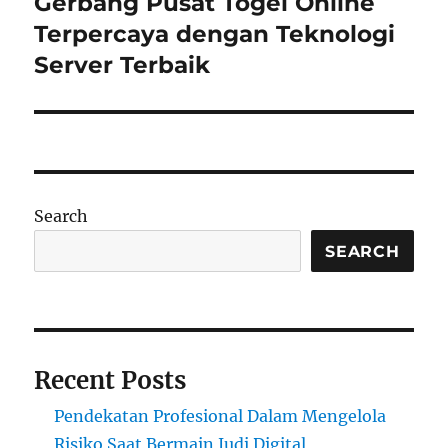
Gerbang Pusat Togel Online
Next
post:
Terpercaya dengan Teknologi
Server Terbaik
Search
SEARCH
Recent Posts
Pendekatan Profesional Dalam Mengelola
Risiko Saat Bermain Judi Digital