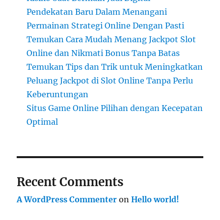
Pendekatan Baru Dalam Menangani
Permainan Strategi Online Dengan Pasti
Temukan Cara Mudah Menang Jackpot Slot
Online dan Nikmati Bonus Tanpa Batas
Temukan Tips dan Trik untuk Meningkatkan
Peluang Jackpot di Slot Online Tanpa Perlu
Keberuntungan
Situs Game Online Pilihan dengan Kecepatan
Optimal
Recent Comments
A WordPress Commenter
on
Hello world!