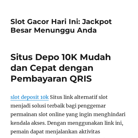
Slot Gacor Hari Ini: Jackpot
Besar Menunggu Anda
Situs Depo 10K Mudah
dan Cepat dengan
Pembayaran QRIS
slot deposit 10k
Situs link alternatif slot
menjadi solusi terbaik bagi penggemar
permainan slot online yang ingin menghindari
kendala akses. Dengan menggunakan link ini,
pemain dapat menjalankan aktivitas