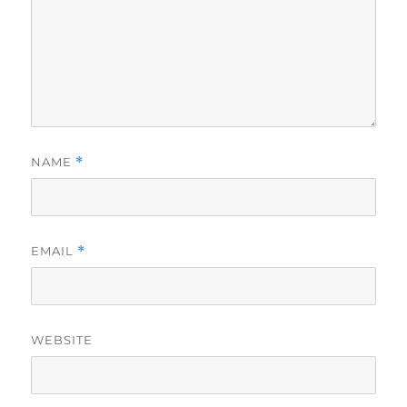
NAME
*
EMAIL
*
WEBSITE