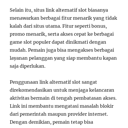
Selain itu, situs link alternatif slot biasanya
menawarkan berbagai fitur menarik yang tidak
kalah dari situs utama. Fitur seperti bonus,
promo menarik, serta akses cepat ke berbagai
game slot populer dapat dinikmati dengan
mudah. Pemain juga bisa mengakses berbagai
layanan pelanggan yang siap membantu kapan
saja diperlukan.
Penggunaan link alternatif slot sangat
direkomendasikan untuk menjaga kelancaran
aktivitas bermain di tengah pembatasan akses.
Link ini membantu mengatasi masalah blokir
dari pemerintah maupun provider internet.
Dengan demikian, pemain tetap bisa