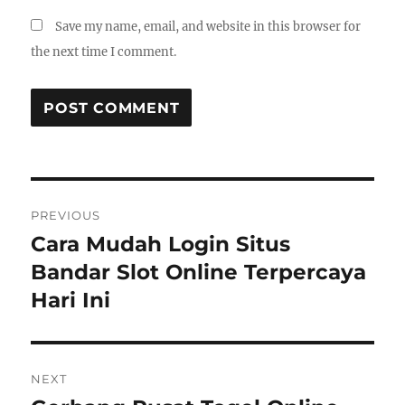
Save my name, email, and website in this browser for
the next time I comment.
Post
PREVIOUS
navigation
Cara Mudah Login Situs
Previous
post:
Bandar Slot Online Terpercaya
Hari Ini
NEXT