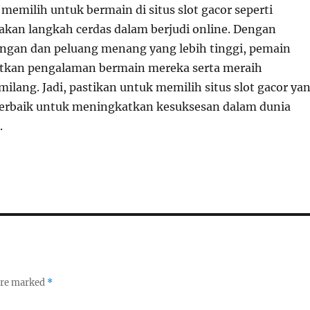
memilih untuk bermain di situs slot gacor seperti
kan langkah cerdas dalam berjudi online. Dengan
ngan dan peluang menang yang lebih tinggi, pemain
tkan pengalaman bermain mereka serta meraih
lang. Jadi, pastikan untuk memilih situs slot gacor ya
terbaik untuk meningkatkan kesuksesan dalam dunia
.
 are marked
*