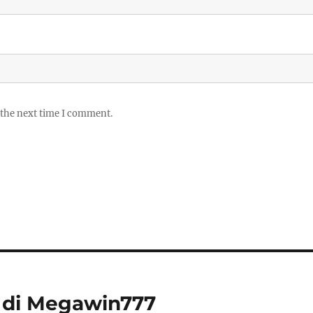
 the next time I comment.
 di Megawin777