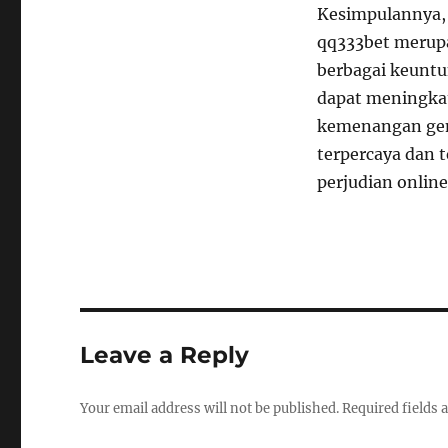
Kesimpulannya, 
qq333bet merupa
berbagai keuntu
dapat meningka
kemenangan gemi
terpercaya dan 
perjudian online
Leave a Reply
Your email address will not be published.
Required fields