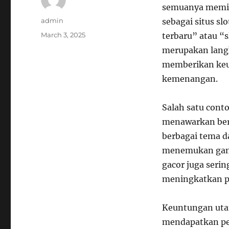
semuanya memili
Author
admin
sebagai situs sl
Posted
March 3, 2025
terbaru” atau “s
on
merupakan langk
memberikan keu
kemenangan.
Salah satu conto
menawarkan ber
berbagai tema d
menemukan game 
gacor juga seri
meningkatkan p
Keuntungan utam
mendapatkan pem