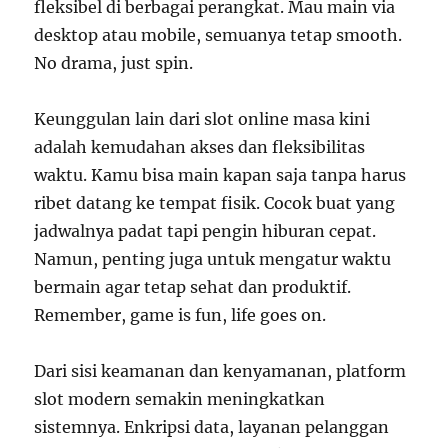
fleksibel di berbagai perangkat. Mau main via
desktop atau mobile, semuanya tetap smooth.
No drama, just spin.
Keunggulan lain dari slot online masa kini
adalah kemudahan akses dan fleksibilitas
waktu. Kamu bisa main kapan saja tanpa harus
ribet datang ke tempat fisik. Cocok buat yang
jadwalnya padat tapi pengin hiburan cepat.
Namun, penting juga untuk mengatur waktu
bermain agar tetap sehat dan produktif.
Remember, game is fun, life goes on.
Dari sisi keamanan dan kenyamanan, platform
slot modern semakin meningkatkan
sistemnya. Enkripsi data, layanan pelanggan