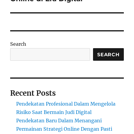
Search
SEARCH
Recent Posts
Pendekatan Profesional Dalam Mengelola
Risiko Saat Bermain Judi Digital
Pendekatan Baru Dalam Menangani
Permainan Strategi Online Dengan Pasti