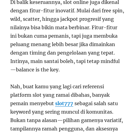
Di balik keseruannya, slot online juga dikenal
dengan fitur-fitur inovatif. Mulai dari free spin,
wild, scatter, hingga jackpot progresif yang
nilainya bisa bikin mata berbinar. Fitur-fitur
ini bukan cuma pemanis, tapi juga membuka
peluang menang lebih besar jika dimainkan
dengan timing dan pengelolaan yang tepat.
Intinya, main santai boleh, tapi tetap mindful
—balance is the key.
Nah, buat kamu yang lagi cari referensi
platform slot yang ramai dibahas, banyak
pemain menyebut
slot777
sebagai salah satu
keyword yang sering muncul di komunitas.
Bukan tanpa alasan—pilihan gamenya variatif,
tampilannya ramah pengguna, dan aksesnya