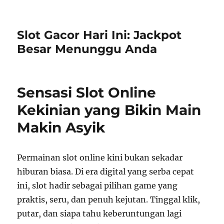
Slot Gacor Hari Ini: Jackpot
Besar Menunggu Anda
Sensasi Slot Online
Kekinian yang Bikin Main
Makin Asyik
Permainan slot online kini bukan sekadar
hiburan biasa. Di era digital yang serba cepat
ini, slot hadir sebagai pilihan game yang
praktis, seru, dan penuh kejutan. Tinggal klik,
putar, dan siapa tahu keberuntungan lagi