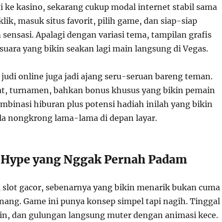
i ke kasino, sekarang cukup modal internet stabil sama
klik, masuk situs favorit, pilih game, dan siap-siap
sensasi. Apalagi dengan variasi tema, tampilan grafis
 suara yang bikin seakan lagi main langsung di Vegas.
judi online juga jadi ajang seru-seruan bareng teman.
chat, turnamen, bahkan bonus khusus yang bikin pemain
mbinasi hiburan plus potensi hadiah inilah yang bikin
la nongkrong lama-lama di depan layar.
: Hype yang Nggak Pernah Padam
slot gacor, sebenarnya yang bikin menarik bukan cuma
nang. Game ini punya konsep simpel tapi nagih. Tinggal
in, dan gulungan langsung muter dengan animasi kece.