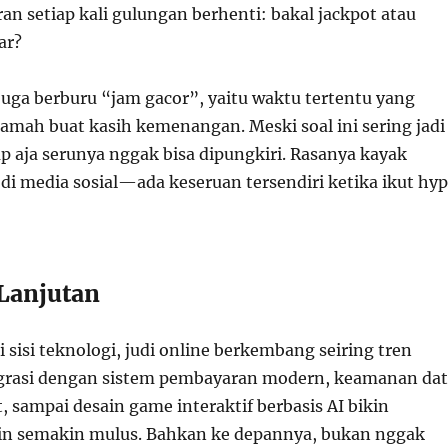
an setiap kali gulungan berhenti: bakal jackpot atau
ar?
uga berburu “jam gacor”, yaitu waktu tertentu yang
ramah buat kasih kemenangan. Meski soal ini sering jadi
p aja serunya nggak bisa dipungkiri. Rasanya kayak
l di media sosial—ada keseruan tersendiri ketika ikut hy
 Lanjutan
ri sisi teknologi, judi online berkembang seiring tren
ntegrasi dengan sistem pembayaran modern, keamanan da
 sampai desain game interaktif berbasis AI bikin
n semakin mulus. Bahkan ke depannya, bukan nggak