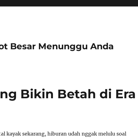
ckpot Besar Menunggu Anda
ang Bikin Betah di Era
ital kayak sekarang, hiburan udah nggak melulu soal