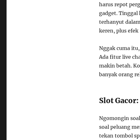
harus repot perg
gadget. Tinggal 
terhanyut dalam 
keren, plus efek
Nggak cuma itu, 
Ada fitur live 
makin betah. Ko
banyak orang re
Slot Gacor
Ngomongin soal 
soal peluang me
tekan tombol sp