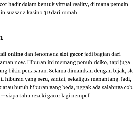
or hadir dalam bentuk virtual reality, di mana pemain
in suasana kasino 3D dari rumah.
n
udi online
dan fenomena
slot gacor
jadi bagian dari
l zaman now. Hiburan ini memang penuh risiko, tapi juga
ang bikin penasaran. Selama dimainkan dengan bijak, sl
atif hiburan yang seru, santai, sekaligus menantang. Jadi,
uk atau butuh hiburan yang beda, nggak ada salahnya cob
ni—siapa tahu rezeki gacor lagi nempel!