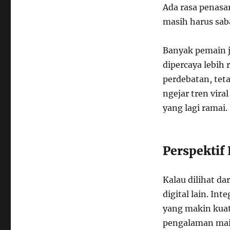
Ada rasa penasar
masih harus sab
Banyak pemain j
dipercaya lebih 
perdebatan, teta
ngejar tren vira
yang lagi ramai.
Perspektif
Kalau dilihat da
digital lain. I
yang makin kuat,
pengalaman mai