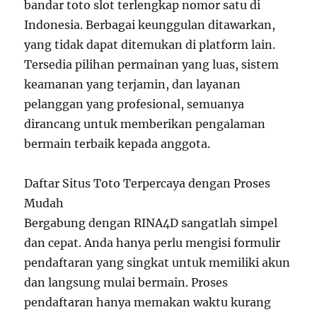
bandar toto slot terlengkap nomor satu di
Indonesia. Berbagai keunggulan ditawarkan,
yang tidak dapat ditemukan di platform lain.
Tersedia pilihan permainan yang luas, sistem
keamanan yang terjamin, dan layanan
pelanggan yang profesional, semuanya
dirancang untuk memberikan pengalaman
bermain terbaik kepada anggota.
Daftar Situs Toto Terpercaya dengan Proses
Mudah
Bergabung dengan RINA4D sangatlah simpel
dan cepat. Anda hanya perlu mengisi formulir
pendaftaran yang singkat untuk memiliki akun
dan langsung mulai bermain. Proses
pendaftaran hanya memakan waktu kurang