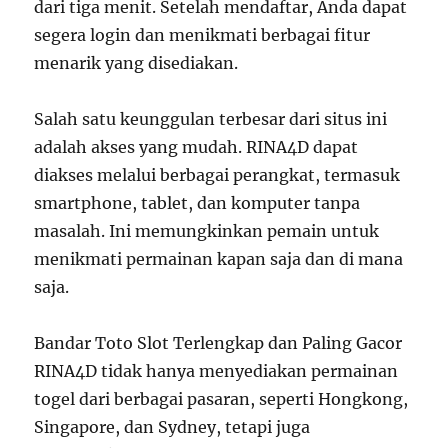
dari tiga menit. Setelah mendaftar, Anda dapat
segera login dan menikmati berbagai fitur
menarik yang disediakan.
Salah satu keunggulan terbesar dari situs ini
adalah akses yang mudah. RINA4D dapat
diakses melalui berbagai perangkat, termasuk
smartphone, tablet, dan komputer tanpa
masalah. Ini memungkinkan pemain untuk
menikmati permainan kapan saja dan di mana
saja.
Bandar Toto Slot Terlengkap dan Paling Gacor
RINA4D tidak hanya menyediakan permainan
togel dari berbagai pasaran, seperti Hongkong,
Singapore, dan Sydney, tetapi juga