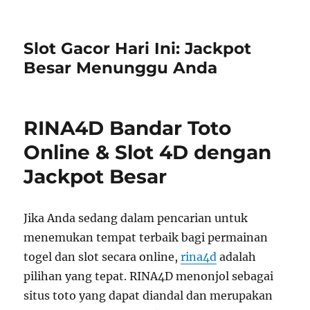
Slot Gacor Hari Ini: Jackpot
Besar Menunggu Anda
RINA4D Bandar Toto
Online & Slot 4D dengan
Jackpot Besar
Jika Anda sedang dalam pencarian untuk
menemukan tempat terbaik bagi permainan
togel dan slot secara online,
rina4d
adalah
pilihan yang tepat. RINA4D menonjol sebagai
situs toto yang dapat diandal dan merupakan