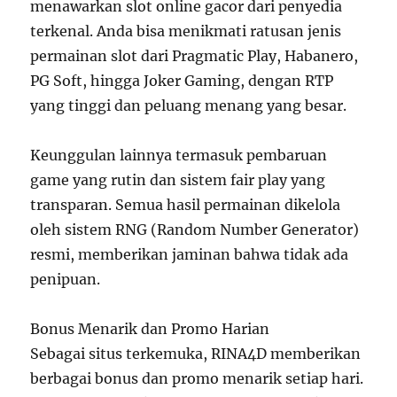
menawarkan slot online gacor dari penyedia
terkenal. Anda bisa menikmati ratusan jenis
permainan slot dari Pragmatic Play, Habanero,
PG Soft, hingga Joker Gaming, dengan RTP
yang tinggi dan peluang menang yang besar.
Keunggulan lainnya termasuk pembaruan
game yang rutin dan sistem fair play yang
transparan. Semua hasil permainan dikelola
oleh sistem RNG (Random Number Generator)
resmi, memberikan jaminan bahwa tidak ada
penipuan.
Bonus Menarik dan Promo Harian
Sebagai situs terkemuka, RINA4D memberikan
berbagai bonus dan promo menarik setiap hari.