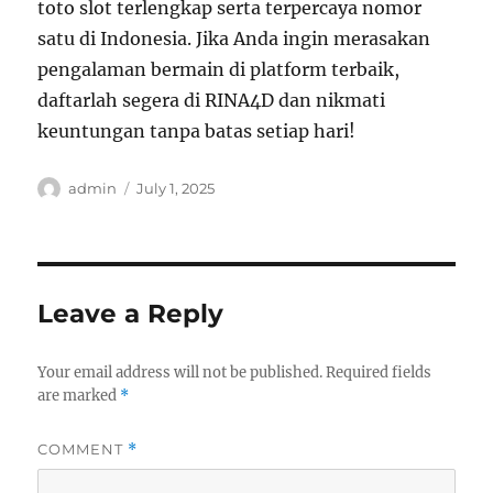
toto slot terlengkap serta terpercaya nomor
satu di Indonesia. Jika Anda ingin merasakan
pengalaman bermain di platform terbaik,
daftarlah segera di RINA4D dan nikmati
keuntungan tanpa batas setiap hari!
Author
Posted
admin
July 1, 2025
on
Leave a Reply
Your email address will not be published.
Required fields
are marked
*
COMMENT
*