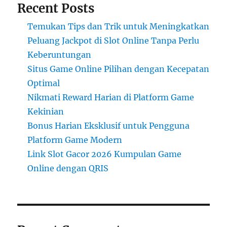
Recent Posts
Temukan Tips dan Trik untuk Meningkatkan
Peluang Jackpot di Slot Online Tanpa Perlu
Keberuntungan
Situs Game Online Pilihan dengan Kecepatan
Optimal
Nikmati Reward Harian di Platform Game
Kekinian
Bonus Harian Eksklusif untuk Pengguna
Platform Game Modern
Link Slot Gacor 2026 Kumpulan Game
Online dengan QRIS