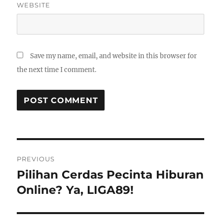
WEBSITE
Save my name, email, and website in this browser for
the next time I comment.
Post
PREVIOUS
navigation
Pilihan Cerdas Pecinta Hiburan
Previous
post:
Online? Ya, LIGA89!