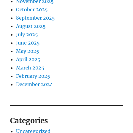
November 2025
October 2025
September 2025
August 2025
July 2025
June 2025
May 2025
April 2025
March 2025
February 2025
December 2024
Categories
Uncategorized