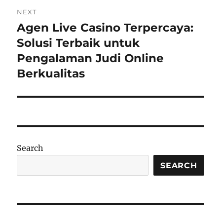
NEXT
Agen Live Casino Terpercaya:
Next
post:
Solusi Terbaik untuk
Pengalaman Judi Online
Berkualitas
Search
SEARCH