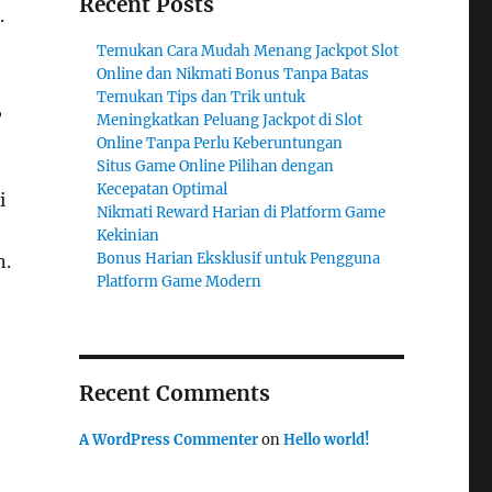
Recent Posts
.
Temukan Cara Mudah Menang Jackpot Slot
Online dan Nikmati Bonus Tanpa Batas
Temukan Tips dan Trik untuk
,
Meningkatkan Peluang Jackpot di Slot
Online Tanpa Perlu Keberuntungan
Situs Game Online Pilihan dengan
Kecepatan Optimal
i
Nikmati Reward Harian di Platform Game
Kekinian
Bonus Harian Eksklusif untuk Pengguna
n.
Platform Game Modern
Recent Comments
A WordPress Commenter
on
Hello world!