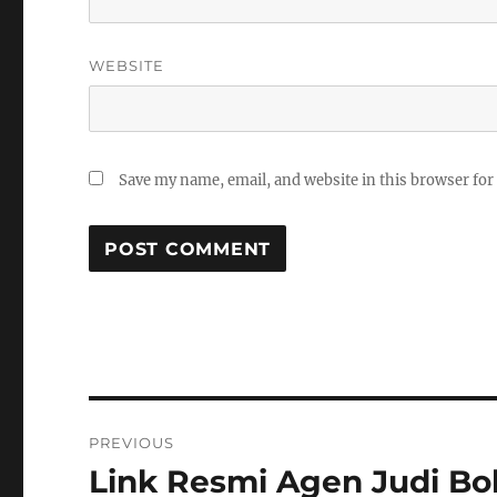
WEBSITE
Save my name, email, and website in this browser for
Post
PREVIOUS
navigation
Link Resmi Agen Judi Bo
Previous