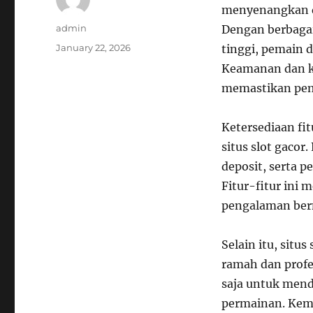
menyenangkan d
Author
admin
Dengan berbaga
Posted
January 22, 2026
tinggi, pemain 
on
Keamanan dan ke
memastikan pema
Ketersediaan fit
situs slot gacor
deposit, serta 
Fitur-fitur in
pengalaman ber
Selain itu, situ
ramah dan profe
saja untuk mend
permainan. Kemu