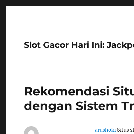
Slot Gacor Hari Ini: Ja
Rekomendasi Situ
dengan Sistem T
arushoki
Situs 