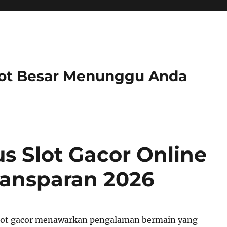
ckpot Besar Menunggu Anda
s Slot Gacor Online
ransparan 2026
slot gacor menawarkan pengalaman bermain yang