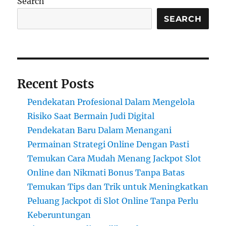
Search
SEARCH
Recent Posts
Pendekatan Profesional Dalam Mengelola
Risiko Saat Bermain Judi Digital
Pendekatan Baru Dalam Menangani
Permainan Strategi Online Dengan Pasti
Temukan Cara Mudah Menang Jackpot Slot
Online dan Nikmati Bonus Tanpa Batas
Temukan Tips dan Trik untuk Meningkatkan
Peluang Jackpot di Slot Online Tanpa Perlu
Keberuntungan