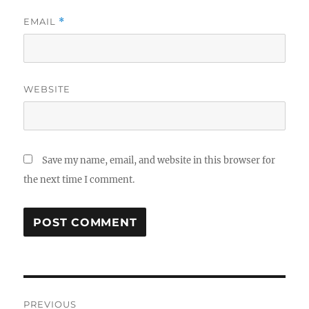
EMAIL
*
WEBSITE
Save my name, email, and website in this browser for
the next time I comment.
Post
PREVIOUS