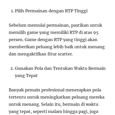
Pilih Permainan dengan RTP Tinggi
Sebelum memulai permainan, pastikan untuk
memilih game yang memiliki RTP di atas 95
persen. Game dengan RTP yang tinggi akan
memberikan peluang lebih baik untuk menang
dan mengaktifkan fitur scatter.
Gunakan Pola dan Tentukan Waktu Bermain
yang Tepat
Banyak pemain profesional menerapkan pola
tertentu untuk meningkatkan peluang mereka
untuk menang. Selain itu, bermain di waktu
yang tepat, seperti malam hingga pagi, juga