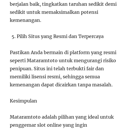
berjalan baik, tingkatkan taruhan sedikit demi
sedikit untuk memaksimalkan potensi
kemenangan.
Pilih Situs yang Resmi dan Terpercaya
Pastikan Anda bermain di platform yang resmi
seperti Mataramtoto untuk mengurangi risiko
penipuan. Situs ini telah terbukti fair dan
memiliki lisensi resmi, sehingga semua
kemenangan dapat dicairkan tanpa masalah.
Kesimpulan
Mataramtoto adalah pilihan yang ideal untuk
penggemar slot online yang ingin