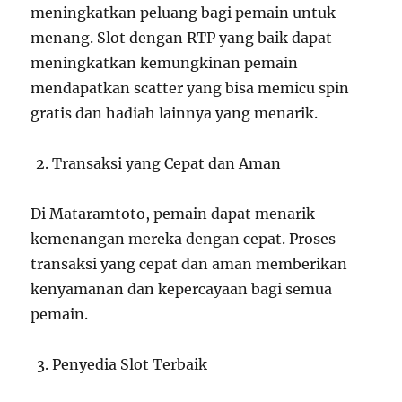
meningkatkan peluang bagi pemain untuk
menang. Slot dengan RTP yang baik dapat
meningkatkan kemungkinan pemain
mendapatkan scatter yang bisa memicu spin
gratis dan hadiah lainnya yang menarik.
Transaksi yang Cepat dan Aman
Di Mataramtoto, pemain dapat menarik
kemenangan mereka dengan cepat. Proses
transaksi yang cepat dan aman memberikan
kenyamanan dan kepercayaan bagi semua
pemain.
Penyedia Slot Terbaik