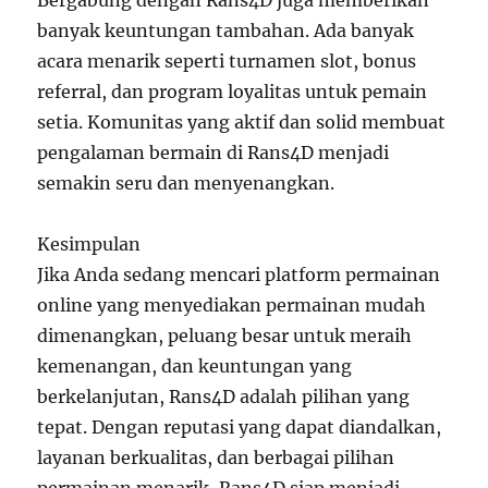
Bergabung dengan Rans4D juga memberikan
banyak keuntungan tambahan. Ada banyak
acara menarik seperti turnamen slot, bonus
referral, dan program loyalitas untuk pemain
setia. Komunitas yang aktif dan solid membuat
pengalaman bermain di Rans4D menjadi
semakin seru dan menyenangkan.
Kesimpulan
Jika Anda sedang mencari platform permainan
online yang menyediakan permainan mudah
dimenangkan, peluang besar untuk meraih
kemenangan, dan keuntungan yang
berkelanjutan, Rans4D adalah pilihan yang
tepat. Dengan reputasi yang dapat diandalkan,
layanan berkualitas, dan berbagai pilihan