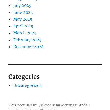
July 2025
June 2025
May 2025
April 2025
March 2025
February 2025
December 2024
Categories
Uncategorized
Slot Gacor Hari Ini: Jackpot Besar Menunggu Anda