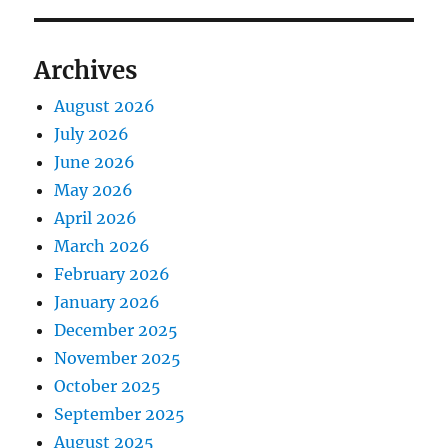
Archives
August 2026
July 2026
June 2026
May 2026
April 2026
March 2026
February 2026
January 2026
December 2025
November 2025
October 2025
September 2025
August 2025