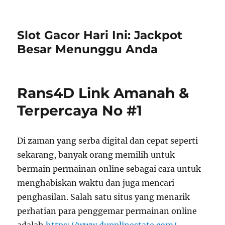
Slot Gacor Hari Ini: Jackpot
Besar Menunggu Anda
Rans4D Link Amanah &
Terpercaya No #1
Di zaman yang serba digital dan cepat seperti
sekarang, banyak orang memilih untuk
bermain permainan online sebagai cara untuk
menghabiskan waktu dan juga mencari
penghasilan. Salah satu situs yang menarik
perhatian para penggemar permainan online