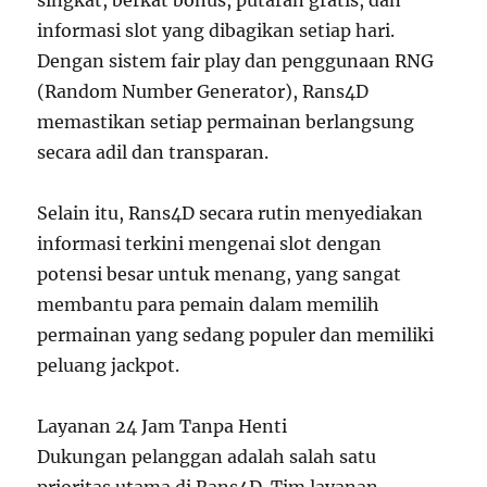
singkat, berkat bonus, putaran gratis, dan
informasi slot yang dibagikan setiap hari.
Dengan sistem fair play dan penggunaan RNG
(Random Number Generator), Rans4D
memastikan setiap permainan berlangsung
secara adil dan transparan.
Selain itu, Rans4D secara rutin menyediakan
informasi terkini mengenai slot dengan
potensi besar untuk menang, yang sangat
membantu para pemain dalam memilih
permainan yang sedang populer dan memiliki
peluang jackpot.
Layanan 24 Jam Tanpa Henti
Dukungan pelanggan adalah salah satu