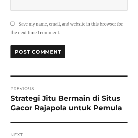
Save my name, email, and website in this browser for
the next time I comment.
Post
PREVIOUS
navigation
Strategi Jitu Bermain di Situs
Previous
post:
Gacor Rajapola untuk Pemula
NEXT