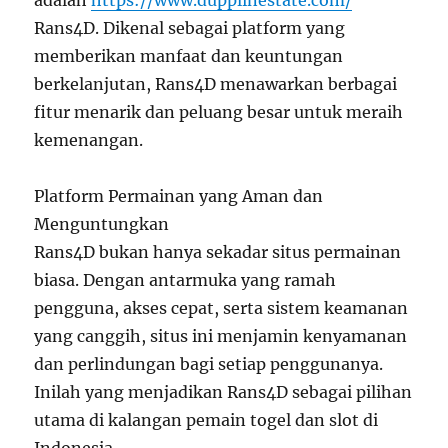
adalah
https://www.dupplinestate.com/
Rans4D. Dikenal sebagai platform yang
memberikan manfaat dan keuntungan
berkelanjutan, Rans4D menawarkan berbagai
fitur menarik dan peluang besar untuk meraih
kemenangan.
Platform Permainan yang Aman dan
Menguntungkan
Rans4D bukan hanya sekadar situs permainan
biasa. Dengan antarmuka yang ramah
pengguna, akses cepat, serta sistem keamanan
yang canggih, situs ini menjamin kenyamanan
dan perlindungan bagi setiap penggunanya.
Inilah yang menjadikan Rans4D sebagai pilihan
utama di kalangan pemain togel dan slot di