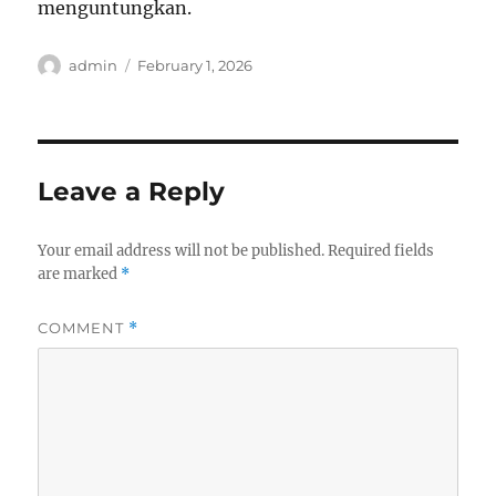
menguntungkan.
Author
Posted
admin
February 1, 2026
on
Leave a Reply
Your email address will not be published.
Required fields
are marked
*
COMMENT
*