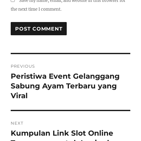
Save my name, email, and website in this browser for
the next time I comment.
Post
PREVIOUS
navigation
Peristiwa Event Gelanggang
Previous
post:
Sabung Ayam Terbaru yang
Viral
NEXT
Kumpulan Link Slot Online
Next