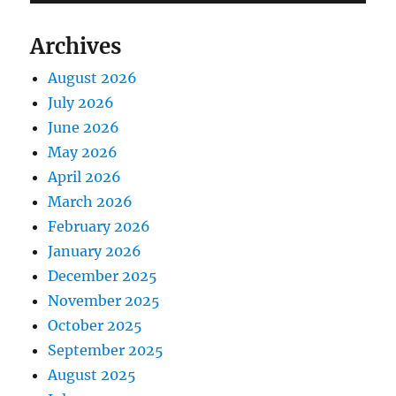
Archives
August 2026
July 2026
June 2026
May 2026
April 2026
March 2026
February 2026
January 2026
December 2025
November 2025
October 2025
September 2025
August 2025