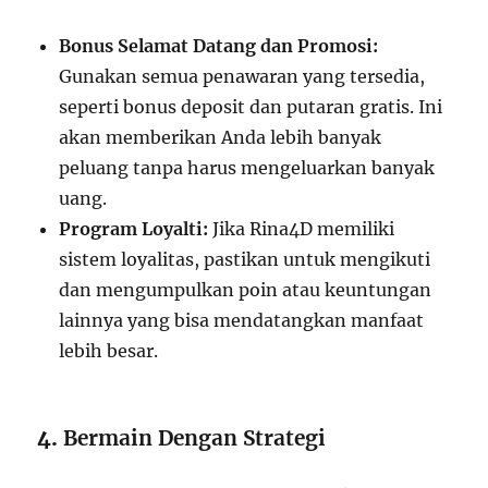
Bonus Selamat Datang dan Promosi:
Gunakan semua penawaran yang tersedia,
seperti bonus deposit dan putaran gratis. Ini
akan memberikan Anda lebih banyak
peluang tanpa harus mengeluarkan banyak
uang.
Program Loyalti:
Jika Rina4D memiliki
sistem loyalitas, pastikan untuk mengikuti
dan mengumpulkan poin atau keuntungan
lainnya yang bisa mendatangkan manfaat
lebih besar.
4.
Bermain Dengan Strategi