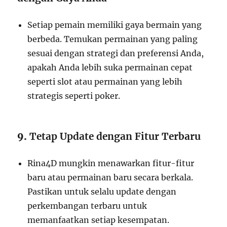
Setiap pemain memiliki gaya bermain yang
berbeda. Temukan permainan yang paling
sesuai dengan strategi dan preferensi Anda,
apakah Anda lebih suka permainan cepat
seperti slot atau permainan yang lebih
strategis seperti poker.
9.
Tetap Update dengan Fitur Terbaru
Rina4D mungkin menawarkan fitur-fitur
baru atau permainan baru secara berkala.
Pastikan untuk selalu update dengan
perkembangan terbaru untuk
memanfaatkan setiap kesempatan.