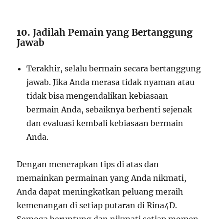
10.
Jadilah Pemain yang Bertanggung
Jawab
Terakhir, selalu bermain secara bertanggung
jawab. Jika Anda merasa tidak nyaman atau
tidak bisa mengendalikan kebiasaan
bermain Anda, sebaiknya berhenti sejenak
dan evaluasi kembali kebiasaan bermain
Anda.
Dengan menerapkan tips di atas dan
memainkan permainan yang Anda nikmati,
Anda dapat meningkatkan peluang meraih
kemenangan di setiap putaran di Rina4D.