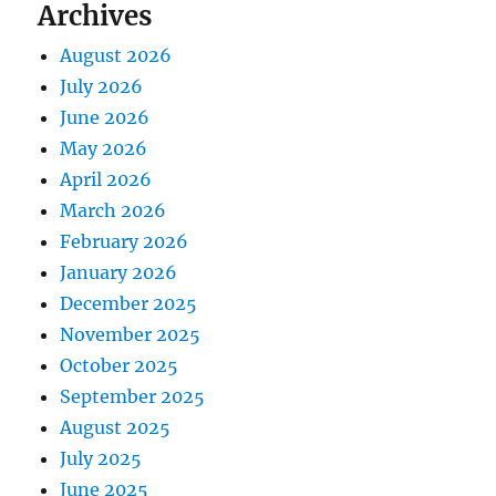
Archives
August 2026
July 2026
June 2026
May 2026
April 2026
March 2026
February 2026
January 2026
December 2025
November 2025
October 2025
September 2025
August 2025
July 2025
June 2025