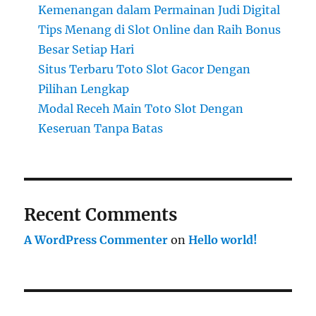
Kemenangan dalam Permainan Judi Digital
Tips Menang di Slot Online dan Raih Bonus
Besar Setiap Hari
Situs Terbaru Toto Slot Gacor Dengan
Pilihan Lengkap
Modal Receh Main Toto Slot Dengan
Keseruan Tanpa Batas
Recent Comments
A WordPress Commenter
on
Hello world!