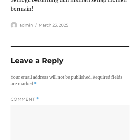
Semoga beruntung dan nikmati setiap momen
bermain!
Author
Posted
admin
March 23, 2025
on
Leave a Reply
Your email address will not be published.
Required fields
are marked
*
COMMENT
*