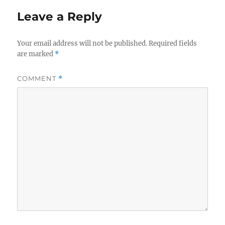
Leave a Reply
Your email address will not be published.
Required fields
are marked
*
COMMENT
*