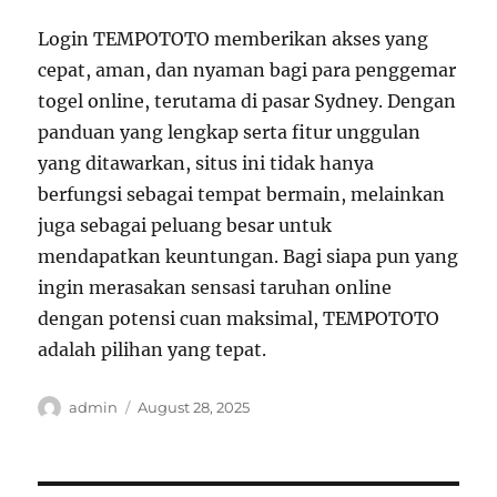
Login TEMPOTOTO memberikan akses yang
cepat, aman, dan nyaman bagi para penggemar
togel online, terutama di pasar Sydney. Dengan
panduan yang lengkap serta fitur unggulan
yang ditawarkan, situs ini tidak hanya
berfungsi sebagai tempat bermain, melainkan
juga sebagai peluang besar untuk
mendapatkan keuntungan. Bagi siapa pun yang
ingin merasakan sensasi taruhan online
dengan potensi cuan maksimal, TEMPOTOTO
adalah pilihan yang tepat.
Author
Posted
admin
August 28, 2025
on