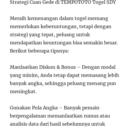
Strategi Cuan Gede di TEMPOTOTO Togel SDY
Meraih kemenangan dalam togel memang
memerlukan keberuntungan, tetapi dengan
strategi yang tepat, peluang untuk
mendapatkan keuntungan bisa semakin besar.
Berikut beberapa tipsnya:
Manfaatkan Diskon & Bonus – Dengan modal
yang minim, Anda tetap dapat memasang lebih
banyak angka, sehingga peluang menang pun
meningkat.
Gunakan Pola Angka – Banyak pemain
berpengalaman memanfaatkan rumus atau
analisis data dari hasil sebelumnya untuk