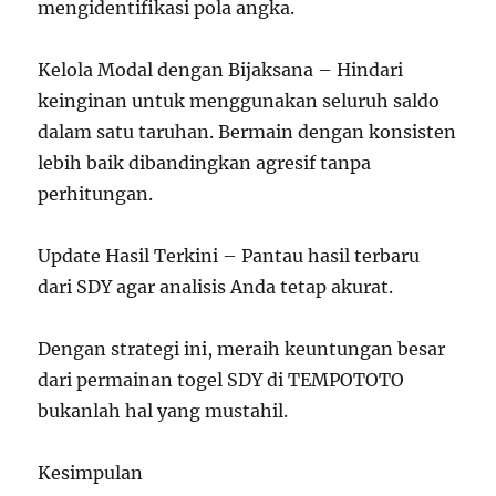
mengidentifikasi pola angka.
Kelola Modal dengan Bijaksana – Hindari
keinginan untuk menggunakan seluruh saldo
dalam satu taruhan. Bermain dengan konsisten
lebih baik dibandingkan agresif tanpa
perhitungan.
Update Hasil Terkini – Pantau hasil terbaru
dari SDY agar analisis Anda tetap akurat.
Dengan strategi ini, meraih keuntungan besar
dari permainan togel SDY di TEMPOTOTO
bukanlah hal yang mustahil.
Kesimpulan