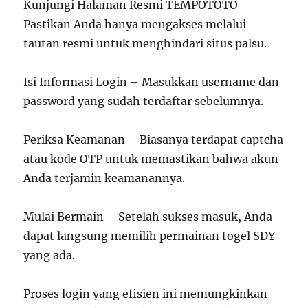
Kunjungi Halaman Resmi TEMPOTOTO –
Pastikan Anda hanya mengakses melalui
tautan resmi untuk menghindari situs palsu.
Isi Informasi Login – Masukkan username dan
password yang sudah terdaftar sebelumnya.
Periksa Keamanan – Biasanya terdapat captcha
atau kode OTP untuk memastikan bahwa akun
Anda terjamin keamanannya.
Mulai Bermain – Setelah sukses masuk, Anda
dapat langsung memilih permainan togel SDY
yang ada.
Proses login yang efisien ini memungkinkan