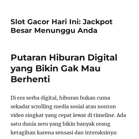
Slot Gacor Hari Ini: Jackpot
Besar Menunggu Anda
Putaran Hiburan Digital
yang Bikin Gak Mau
Berhenti
Di era serba digital, hiburan bukan cuma
sekadar scrolling media sosial atau nonton
video singkat yang cepat lewat di timeline. Ada
satu dunia seru yang bikin banyak orang
ketagihan karena sensasi dan interaksinya: