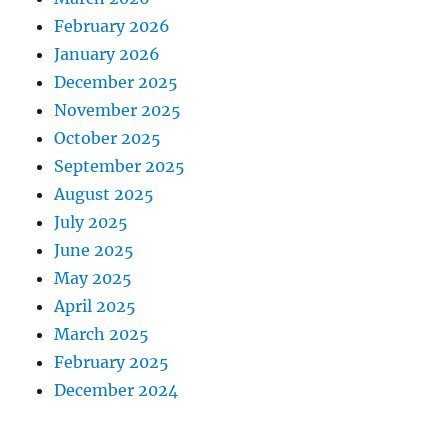
February 2026
January 2026
December 2025
November 2025
October 2025
September 2025
August 2025
July 2025
June 2025
May 2025
April 2025
March 2025
February 2025
December 2024