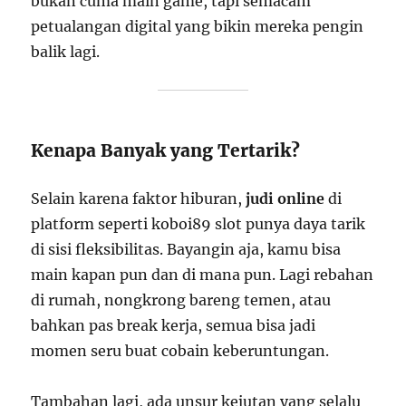
bukan cuma main game, tapi semacam
petualangan digital yang bikin mereka pengin
balik lagi.
Kenapa Banyak yang Tertarik?
Selain karena faktor hiburan,
judi online
di
platform seperti koboi89 slot punya daya tarik
di sisi fleksibilitas. Bayangin aja, kamu bisa
main kapan pun dan di mana pun. Lagi rebahan
di rumah, nongkrong bareng temen, atau
bahkan pas break kerja, semua bisa jadi
momen seru buat cobain keberuntungan.
Tambahan lagi, ada unsur kejutan yang selalu