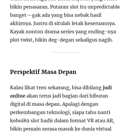
bikin penasaran. Putaran slot itu unpredictable
banget—gak ada yang bisa nebak hasil
akhirnya. Justru di situlah letak keseruannya.
Kayak nonton drama series yang ending-nya
plot twist, bikin deg-degan sekaligus nagih.
Perspektif Masa Depan
Kalau lihat tren sekarang, bisa dibilang
judi
online
akan terus jadi bagian dari hiburan
digital di masa depan. Apalagi dengan
perkembangan teknologi, siapa tahu nanti
koboi89 slot hadir dalam format VR atau AR,
bikin pemain serasa masuk ke dunia virtual