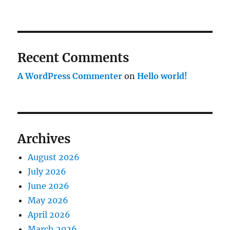
Recent Comments
A WordPress Commenter
on
Hello world!
Archives
August 2026
July 2026
June 2026
May 2026
April 2026
March 2026