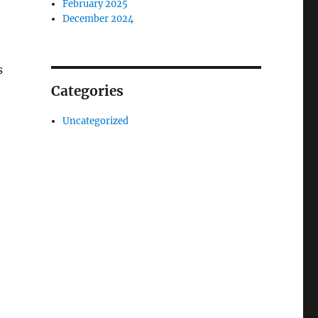
February 2025
h
December 2024
s
Categories
Uncategorized