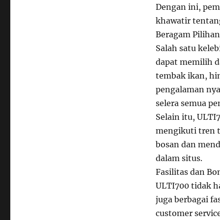
Dengan ini, pe
khawatir tentan
Beragam Piliha
Salah satu kele
dapat memilih da
tembak ikan, hi
pengalaman nya
selera semua p
Selain itu, ULT
mengikuti tren 
bosan dan mend
dalam situs.
Fasilitas dan B
ULTI700 tidak h
juga berbagai f
customer service