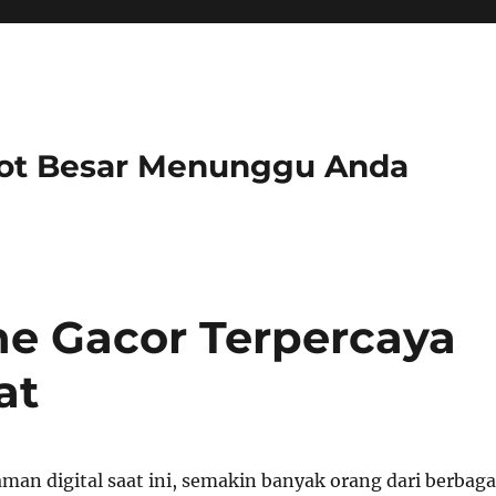
ckpot Besar Menunggu Anda
e Gacor Terpercaya
at
an digital saat ini, semakin banyak orang dari berbaga