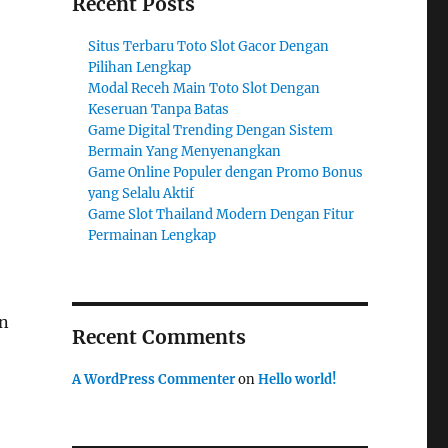
Recent Posts
Situs Terbaru Toto Slot Gacor Dengan
Pilihan Lengkap
Modal Receh Main Toto Slot Dengan
Keseruan Tanpa Batas
Game Digital Trending Dengan Sistem
Bermain Yang Menyenangkan
Game Online Populer dengan Promo Bonus
yang Selalu Aktif
Game Slot Thailand Modern Dengan Fitur
Permainan Lengkap
an
Recent Comments
A WordPress Commenter
on
Hello world!