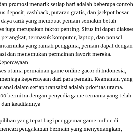
dan promosi menarik setiap hari adalah beberapa conto
nus deposit, cashback, putaran gratis, dan jackpot besar
 daya tarik yang membuat pemain semakin betah.
 juga merupakan faktor penting. Situs ini dapat diakse
i perangkat, termasuk komputer, laptop, dan ponsel
 antarmuka yang ramah pengguna, pemain dapat dengan
si dan menemukan permainan favorit mereka.
Kepercayaan
kses utama permainan game online gacor di Indonesia,
 menjaga kepercayaan dari para pemain. Keamanan yang
ransi dalam setiap transaksi adalah prioritas utama.
I700 bermitra dengan penyedia game ternama yang telah
s dan keadilannya.
pilihan yang tepat bagi penggemar game online di
 mencari pengalaman bermain yang menyenangkan,