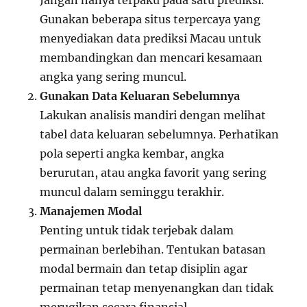
Jangan hanya terpaku pada satu prediksi.
Gunakan beberapa situs terpercaya yang
menyediakan data prediksi Macau untuk
membandingkan dan mencari kesamaan
angka yang sering muncul.
Gunakan Data Keluaran Sebelumnya
Lakukan analisis mandiri dengan melihat
tabel data keluaran sebelumnya. Perhatikan
pola seperti angka kembar, angka
berurutan, atau angka favorit yang sering
muncul dalam seminggu terakhir.
Manajemen Modal
Penting untuk tidak terjebak dalam
permainan berlebihan. Tentukan batasan
modal bermain dan tetap disiplin agar
permainan tetap menyenangkan dan tidak