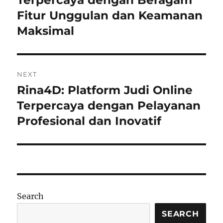
Terpercaya dengan Beragam
Fitur Unggulan dan Keamanan
Maksimal
NEXT
Rina4D: Platform Judi Online
Next
post:
Terpercaya dengan Pelayanan
Profesional dan Inovatif
Search
SEARCH