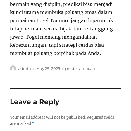
bermain yang disiplin, prediksi bisa menjadi
kunci utama membuka peluang emas dalam
permainan togel. Namun, jangan lupa untuk
tetap bermain secara bijak dan bertanggung
jawab. Togel memang mengandalkan
keberuntungan, tapi strategi cerdas bisa
membuat peluang berpihak pada Anda.
Author
Posted
Tags
admin
May 29, 2025
prediksi macau
on
Leave a Reply
Your email address will not be published.
Required fields
are marked
*