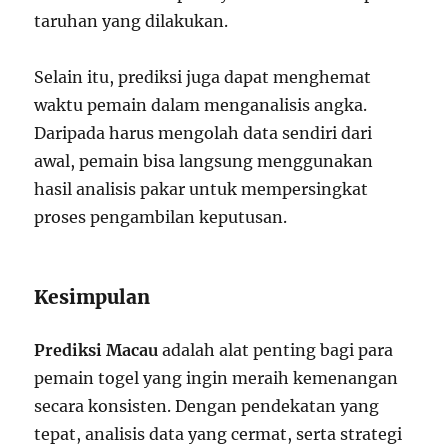
taruhan yang dilakukan.
Selain itu, prediksi juga dapat menghemat
waktu pemain dalam menganalisis angka.
Daripada harus mengolah data sendiri dari
awal, pemain bisa langsung menggunakan
hasil analisis pakar untuk mempersingkat
proses pengambilan keputusan.
Kesimpulan
Prediksi Macau
adalah alat penting bagi para
pemain togel yang ingin meraih kemenangan
secara konsisten. Dengan pendekatan yang
tepat, analisis data yang cermat, serta strategi