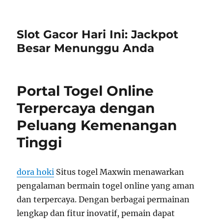
Slot Gacor Hari Ini: Jackpot
Besar Menunggu Anda
Portal Togel Online
Terpercaya dengan
Peluang Kemenangan
Tinggi
dora hoki
Situs togel Maxwin menawarkan
pengalaman bermain togel online yang aman
dan terpercaya. Dengan berbagai permainan
lengkap dan fitur inovatif, pemain dapat