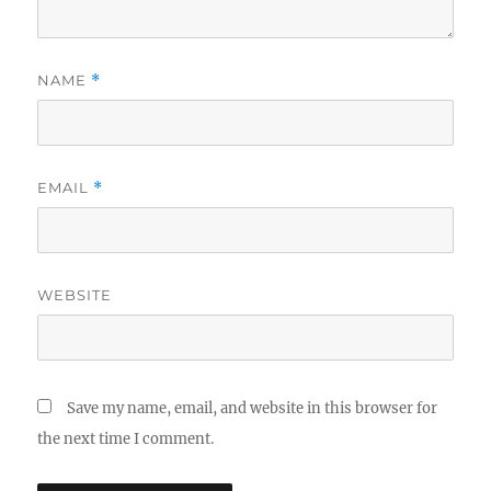
NAME
*
EMAIL
*
WEBSITE
Save my name, email, and website in this browser for
the next time I comment.