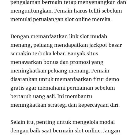
pengalaman bermain tetap menyenangkan dan
menguntungkan. Pemain harus teliti sebelum
memulai petualangan slot online mereka.
Dengan memanfaatkan link slot mudah
menang, peluang mendapatkan jackpot besar
semakin terbuka lebar. Banyak situs
menawarkan bonus dan promosi yang
meningkatkan peluang menang. Pemain
disarankan untuk memanfaatkan fitur demo
gratis agar memahami permainan sebelum
bertaruh uang asli. Ini membantu
meningkatkan strategi dan kepercayaan diri.
Selain itu, penting untuk mengelola modal
dengan baik saat bermain slot online. Jangan