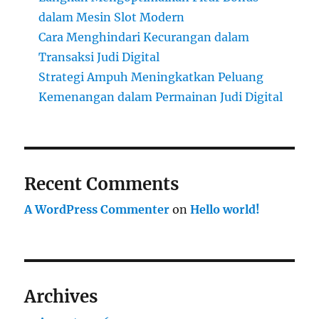
dalam Mesin Slot Modern
Cara Menghindari Kecurangan dalam
Transaksi Judi Digital
Strategi Ampuh Meningkatkan Peluang
Kemenangan dalam Permainan Judi Digital
Recent Comments
A WordPress Commenter
on
Hello world!
Archives