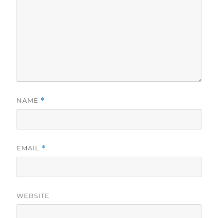
NAME
*
EMAIL
*
WEBSITE