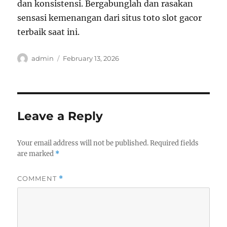
dan konsistensi. Bergabunglah dan rasakan
sensasi kemenangan dari situs toto slot gacor
terbaik saat ini.
Author
Posted
admin
February 13, 2026
on
Leave a Reply
Your email address will not be published.
Required fields
are marked
*
COMMENT
*