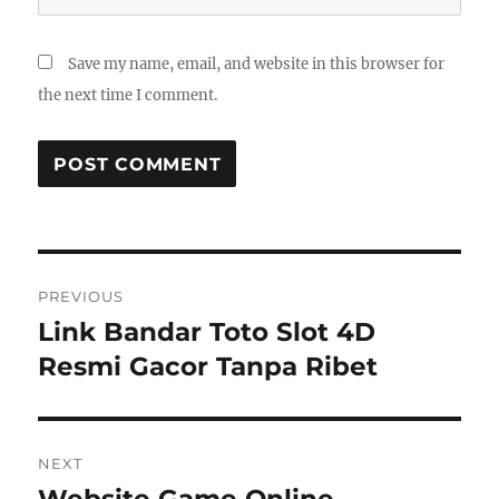
Save my name, email, and website in this browser for
the next time I comment.
Post
PREVIOUS
navigation
Link Bandar Toto Slot 4D
Previous
post:
Resmi Gacor Tanpa Ribet
NEXT
Next