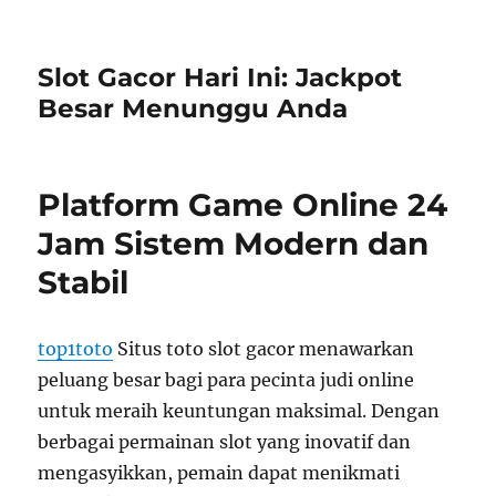
Slot Gacor Hari Ini: Jackpot
Besar Menunggu Anda
Platform Game Online 24
Jam Sistem Modern dan
Stabil
top1toto
Situs toto slot gacor menawarkan
peluang besar bagi para pecinta judi online
untuk meraih keuntungan maksimal. Dengan
berbagai permainan slot yang inovatif dan
mengasyikkan, pemain dapat menikmati