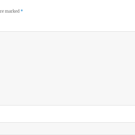
 are marked
*