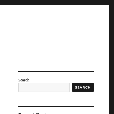
Search
SEARCH