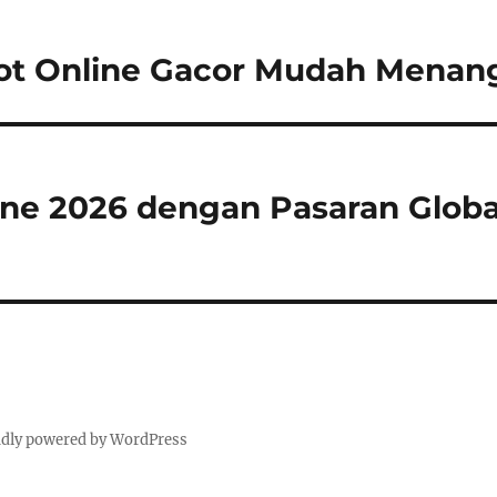
lot Online Gacor Mudah Menan
line 2026 dengan Pasaran Globa
dly powered by WordPress