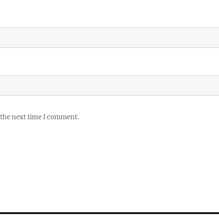
 the next time I comment.