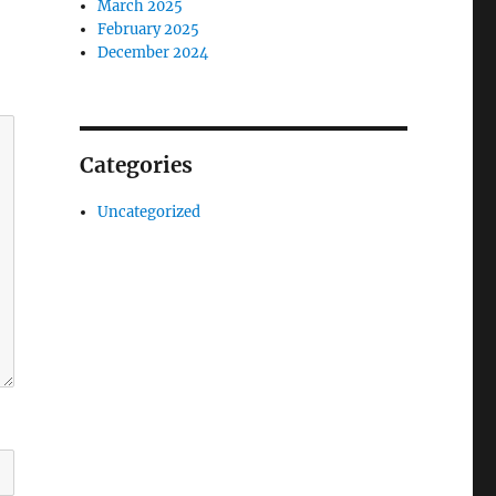
March 2025
February 2025
December 2024
Categories
Uncategorized