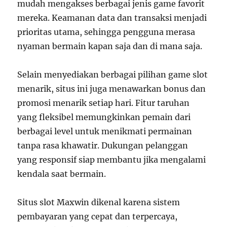
mudah mengakses berbagai jenis game favorit
mereka. Keamanan data dan transaksi menjadi
prioritas utama, sehingga pengguna merasa
nyaman bermain kapan saja dan di mana saja.
Selain menyediakan berbagai pilihan game slot
menarik, situs ini juga menawarkan bonus dan
promosi menarik setiap hari. Fitur taruhan
yang fleksibel memungkinkan pemain dari
berbagai level untuk menikmati permainan
tanpa rasa khawatir. Dukungan pelanggan
yang responsif siap membantu jika mengalami
kendala saat bermain.
Situs slot Maxwin dikenal karena sistem
pembayaran yang cepat dan terpercaya,