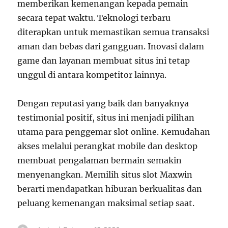
memberikan kemenangan kepada pemain
secara tepat waktu. Teknologi terbaru
diterapkan untuk memastikan semua transaksi
aman dan bebas dari gangguan. Inovasi dalam
game dan layanan membuat situs ini tetap
unggul di antara kompetitor lainnya.
Dengan reputasi yang baik dan banyaknya
testimonial positif, situs ini menjadi pilihan
utama para penggemar slot online. Kemudahan
akses melalui perangkat mobile dan desktop
membuat pengalaman bermain semakin
menyenangkan. Memilih situs slot Maxwin
berarti mendapatkan hiburan berkualitas dan
peluang kemenangan maksimal setiap saat.