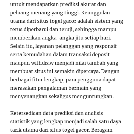
untuk mendapatkan prediksi akurat dan
peluang menang yang tinggi. Keunggulan
utama dari situs togel gacor adalah sistem yang
terus diperbarui dan teruji, sehingga mampu
memberikan angka-angka jitu setiap hari.
Selain itu, layanan pelanggan yang responsif
serta kemudahan dalam transaksi deposit
maupun withdraw menjadi nilai tambah yang
membuat situs ini semakin dipercaya. Dengan
berbagai fitur lengkap, para pengguna dapat
merasakan pengalaman bermain yang
menyenangkan sekaligus menguntungkan.
Ketersediaan data prediksi dan analisis
statistik yang lengkap menjadi salah satu daya
tarik utama dari situs togel gacor. Beragam