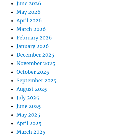
June 2026
May 2026
April 2026
March 2026
February 2026
January 2026
December 2025
November 2025
October 2025
September 2025
August 2025
July 2025
June 2025
May 2025
April 2025
March 2025