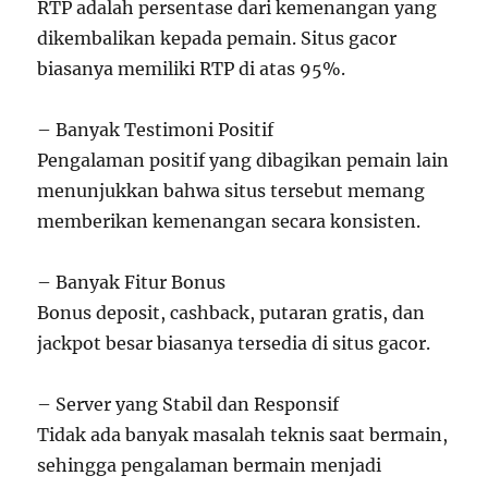
RTP adalah persentase dari kemenangan yang
dikembalikan kepada pemain. Situs gacor
biasanya memiliki RTP di atas 95%.
– Banyak Testimoni Positif
Pengalaman positif yang dibagikan pemain lain
menunjukkan bahwa situs tersebut memang
memberikan kemenangan secara konsisten.
– Banyak Fitur Bonus
Bonus deposit, cashback, putaran gratis, dan
jackpot besar biasanya tersedia di situs gacor.
– Server yang Stabil dan Responsif
Tidak ada banyak masalah teknis saat bermain,
sehingga pengalaman bermain menjadi