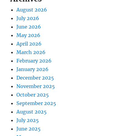
August 2026
July 2026
June 2026
May 2026
April 2026
March 2026
February 2026
January 2026
December 2025
November 2025
October 2025
September 2025
August 2025
July 2025
June 2025