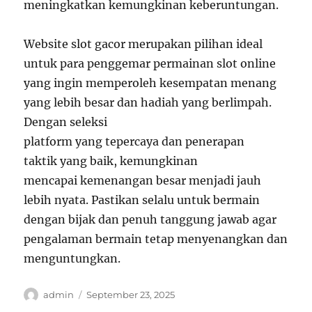
meningkatkan kemungkinan keberuntungan.
Website slot gacor merupakan pilihan ideal
untuk para penggemar permainan slot online
yang ingin memperoleh kesempatan menang
yang lebih besar dan hadiah yang berlimpah.
Dengan seleksi
platform yang tepercaya dan penerapan
taktik yang baik, kemungkinan
mencapai kemenangan besar menjadi jauh
lebih nyata. Pastikan selalu untuk bermain
dengan bijak dan penuh tanggung jawab agar
pengalaman bermain tetap menyenangkan dan
menguntungkan.
Author
Posted
admin
September 23, 2025
on