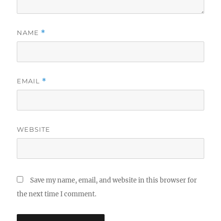
NAME
*
EMAIL
*
WEBSITE
Save my name, email, and website in this browser for
the next time I comment.