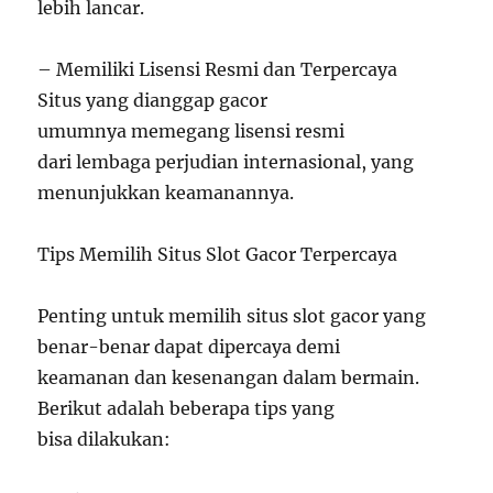
lebih lancar.
– Memiliki Lisensi Resmi dan Terpercaya
Situs yang dianggap gacor
umumnya memegang lisensi resmi
dari lembaga perjudian internasional, yang
menunjukkan keamanannya.
Tips Memilih Situs Slot Gacor Terpercaya
Penting untuk memilih situs slot gacor yang
benar-benar dapat dipercaya demi
keamanan dan kesenangan dalam bermain.
Berikut adalah beberapa tips yang
bisa dilakukan: