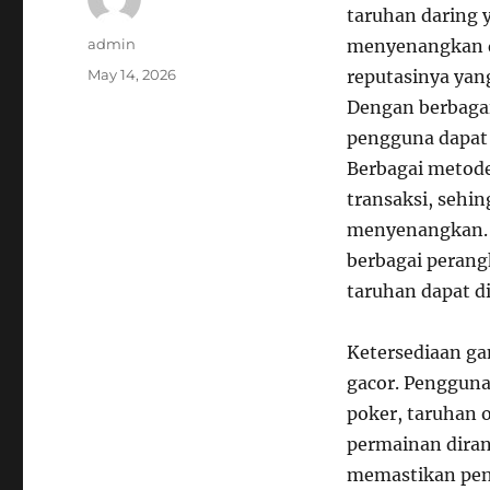
taruhan daring
Author
admin
menyenangkan d
Posted
May 14, 2026
reputasinya yan
on
Dengan berbagai
pengguna dapat 
Berbagai metod
transaksi, sehi
menyenangkan. 
berbagai perang
taruhan dapat di
Ketersediaan ga
gacor. Pengguna
poker, taruhan o
permainan diran
memastikan pen