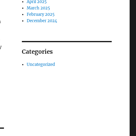
April 2025
March 2025
February 2025
n
December 2024
n
y
Categories
Uncategorized