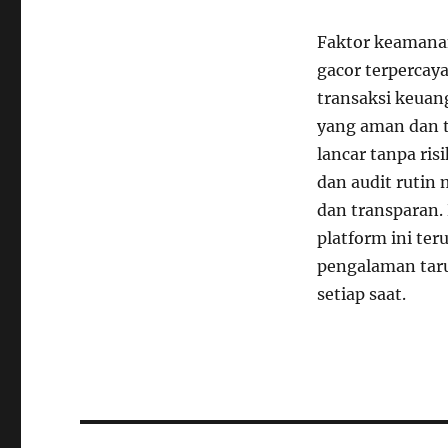
Faktor keamanan 
gacor terpercaya
transaksi keuan
yang aman dan t
lancar tanpa ris
dan audit rutin
dan transparan
platform ini te
pengalaman tar
setiap saat.