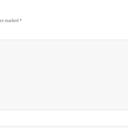
 are marked
*