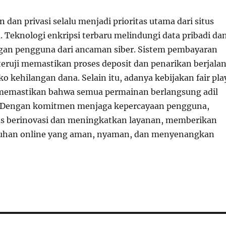
dan privasi selalu menjadi prioritas utama dari situs
. Teknologi enkripsi terbaru melindungi data pribadi da
gan pengguna dari ancaman siber. Sistem pembayaran
eruji memastikan proses deposit dan penarikan berjala
iko kehilangan dana. Selain itu, adanya kebijakan fair pla
 memastikan bahwa semua permainan berlangsung adil
. Dengan komitmen menjaga kepercayaan pengguna,
rus berinovasi dan meningkatkan layanan, memberikan
uhan online yang aman, nyaman, dan menyenangkan