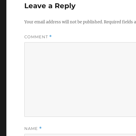
Leave a Reply
Your email address will not be published.
Required fields
COMMENT
*
NAME
*