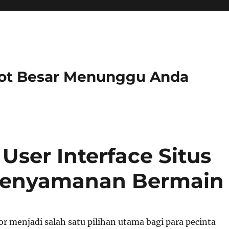
ckpot Besar Menunggu Anda
User Interface Situs
Kenyamanan Bermain
or menjadi salah satu pilihan utama bagi para pecinta