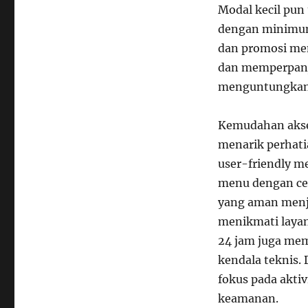
Modal kecil pun
dengan minimum 
dan promosi m
dan memperpanj
menguntungkan
Kemudahan akses
menarik perhati
user-friendly 
menu dengan cep
yang aman menj
menikmati laya
24 jam juga me
kendala teknis.
fokus pada aktiv
keamanan.