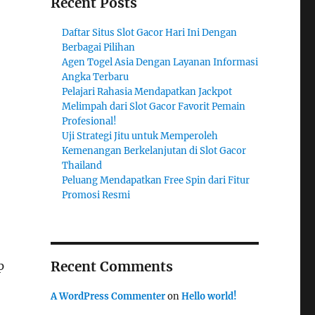
Recent Posts
Daftar Situs Slot Gacor Hari Ini Dengan
Berbagai Pilihan
Agen Togel Asia Dengan Layanan Informasi
Angka Terbaru
Pelajari Rahasia Mendapatkan Jackpot
Melimpah dari Slot Gacor Favorit Pemain
Profesional!
Uji Strategi Jitu untuk Memperoleh
Kemenangan Berkelanjutan di Slot Gacor
Thailand
Peluang Mendapatkan Free Spin dari Fitur
Promosi Resmi
Recent Comments
p
A WordPress Commenter
on
Hello world!