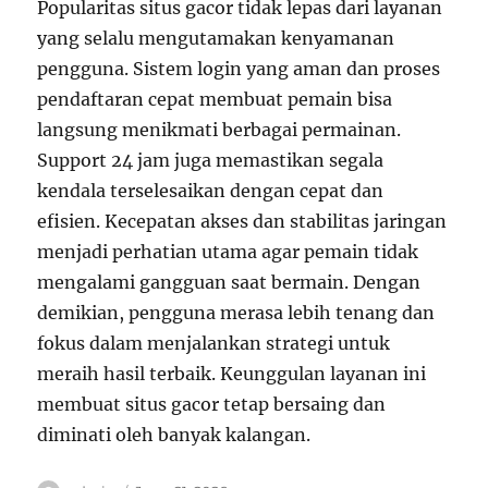
Popularitas situs gacor tidak lepas dari layanan
yang selalu mengutamakan kenyamanan
pengguna. Sistem login yang aman dan proses
pendaftaran cepat membuat pemain bisa
langsung menikmati berbagai permainan.
Support 24 jam juga memastikan segala
kendala terselesaikan dengan cepat dan
efisien. Kecepatan akses dan stabilitas jaringan
menjadi perhatian utama agar pemain tidak
mengalami gangguan saat bermain. Dengan
demikian, pengguna merasa lebih tenang dan
fokus dalam menjalankan strategi untuk
meraih hasil terbaik. Keunggulan layanan ini
membuat situs gacor tetap bersaing dan
diminati oleh banyak kalangan.