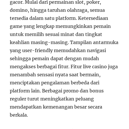
gacor. Mulai dari permainan slot, poker,
domino, hingga taruhan olahraga, semua
tersedia dalam satu platform. Ketersediaan
game yang lengkap memungkinkan pemain
untuk memilih sesuai minat dan tingkat
keahlian masing-masing. Tampilan antarmuka
yang user-friendly memudahkan navigasi
sehingga pemain dapat dengan mudah
mengakses berbagai fitur. Fitur live casino juga
menambah sensasi nyata saat bermain,
menciptakan pengalaman berbeda dari
platform lain. Berbagai promo dan bonus
reguler turut meningkatkan peluang
mendapatkan kemenangan besar secara
berkala.