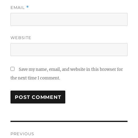
EMAIL
*
WEBSITE
Save my name, email, and website in this browser for
the next time I comment.
Post
PREVIOUS