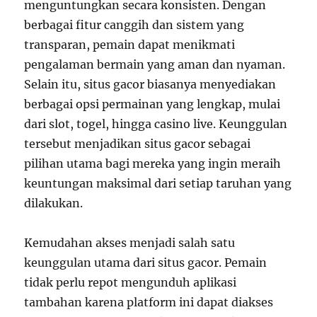
menguntungkan secara konsisten. Dengan
berbagai fitur canggih dan sistem yang
transparan, pemain dapat menikmati
pengalaman bermain yang aman dan nyaman.
Selain itu, situs gacor biasanya menyediakan
berbagai opsi permainan yang lengkap, mulai
dari slot, togel, hingga casino live. Keunggulan
tersebut menjadikan situs gacor sebagai
pilihan utama bagi mereka yang ingin meraih
keuntungan maksimal dari setiap taruhan yang
dilakukan.
Kemudahan akses menjadi salah satu
keunggulan utama dari situs gacor. Pemain
tidak perlu repot mengunduh aplikasi
tambahan karena platform ini dapat diakses