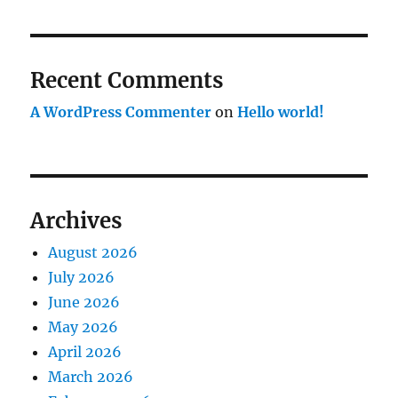
Recent Comments
A WordPress Commenter
on
Hello world!
Archives
August 2026
July 2026
June 2026
May 2026
April 2026
March 2026