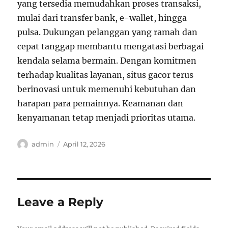
yang tersedia memudahkan proses transaksi,
mulai dari transfer bank, e-wallet, hingga
pulsa. Dukungan pelanggan yang ramah dan
cepat tanggap membantu mengatasi berbagai
kendala selama bermain. Dengan komitmen
terhadap kualitas layanan, situs gacor terus
berinovasi untuk memenuhi kebutuhan dan
harapan para pemainnya. Keamanan dan
kenyamanan tetap menjadi prioritas utama.
Author
Posted
admin
April 12, 2026
on
Leave a Reply