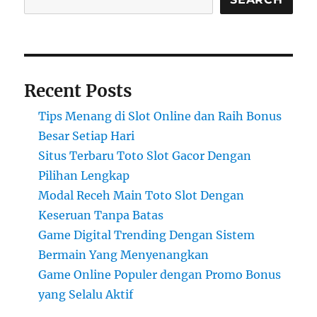
Recent Posts
Tips Menang di Slot Online dan Raih Bonus
Besar Setiap Hari
Situs Terbaru Toto Slot Gacor Dengan
Pilihan Lengkap
Modal Receh Main Toto Slot Dengan
Keseruan Tanpa Batas
Game Digital Trending Dengan Sistem
Bermain Yang Menyenangkan
Game Online Populer dengan Promo Bonus
yang Selalu Aktif