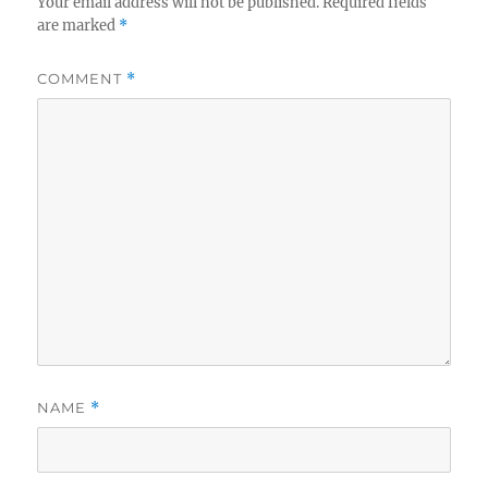
Your email address will not be published.
Required fields
are marked
*
COMMENT
*
NAME
*