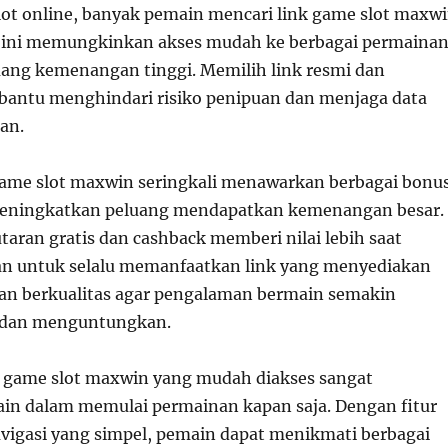
ot online, banyak pemain mencari link game slot maxw
k ini memungkinkan akses mudah ke berbagai permaina
uang kemenangan tinggi. Memilih link resmi dan
antu menghindari risiko penipuan dan menjaga data
an.
k game slot maxwin seringkali menawarkan berbagai bonu
eningkatkan peluang mendapatkan kemenangan besar.
taran gratis dan cashback memberi nilai lebih saat
an untuk selalu memanfaatkan link yang menyediakan
an berkualitas agar pengalaman bermain semakin
dan menguntungkan.
 game slot maxwin yang mudah diakses sangat
n dalam memulai permainan kapan saja. Dengan fitur
avigasi yang simpel, pemain dapat menikmati berbagai