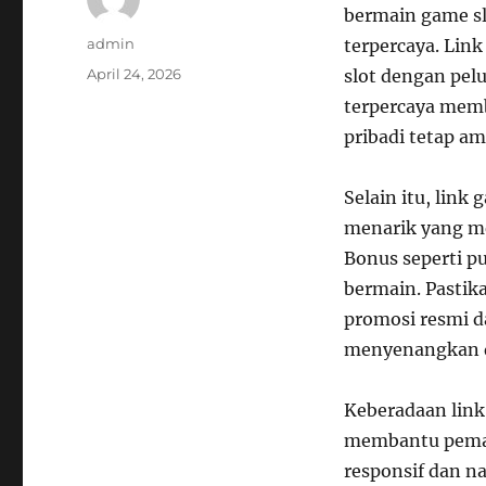
bermain game sl
Author
admin
terpercaya. Lin
Posted
April 24, 2026
slot dengan pel
on
terpercaya memb
pribadi tetap am
Selain itu, lin
menarik yang m
Bonus seperti pu
bermain. Pastik
promosi resmi d
menyenangkan 
Keberadaan link
membantu pemai
responsif dan n