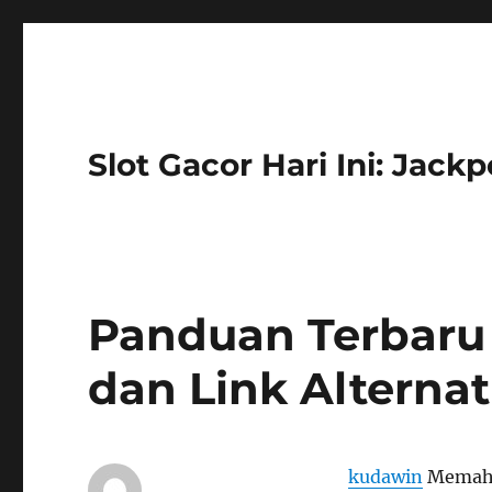
Slot Gacor Hari Ini: Ja
Panduan Terbaru 
dan Link Alterna
kudawin
Memaha