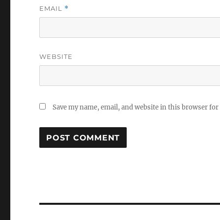
EMAIL
*
WEBSITE
Save my name, email, and website in this browser for
Post