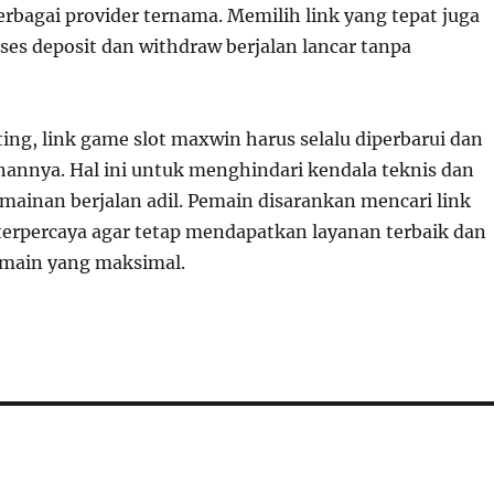
erbagai provider ternama. Memilih link yang tepat juga
es deposit dan withdraw berjalan lancar tanpa
ing, link game slot maxwin harus selalu diperbarui dan
annya. Hal ini untuk menghindari kendala teknis dan
ainan berjalan adil. Pemain disarankan mencari link
 terpercaya agar tetap mendapatkan layanan terbaik dan
main yang maksimal.