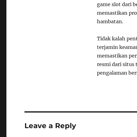
game slot dari b
memastikan pros
hambatan.
Tidak kalah pent
terjamin keaman
memastikan perm
resmi dari situs
pengalaman ber
Leave a Reply