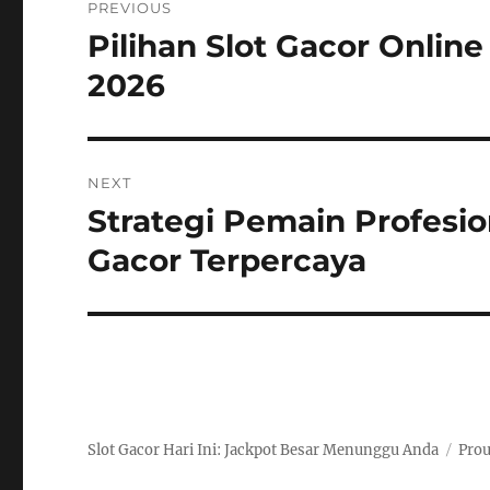
PREVIOUS
navigation
Pilihan Slot Gacor Onlin
Previous
post:
2026
NEXT
Strategi Pemain Profesio
Next
post:
Gacor Terpercaya
Slot Gacor Hari Ini: Jackpot Besar Menunggu Anda
Prou