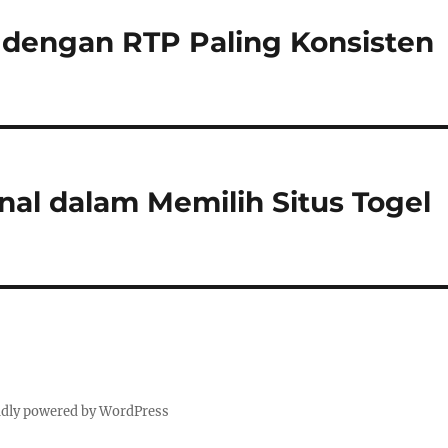
e dengan RTP Paling Konsisten
nal dalam Memilih Situs Togel
dly powered by WordPress