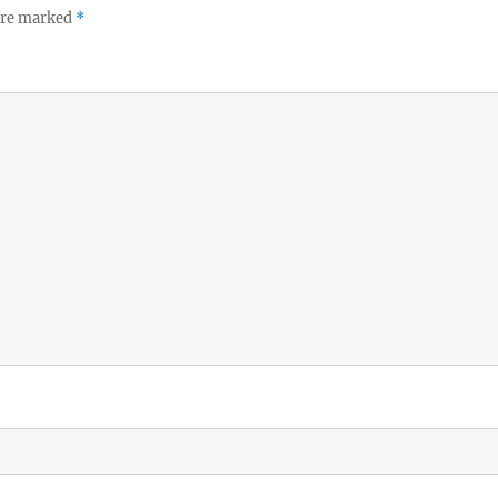
 are marked
*