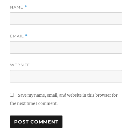
NAME
*
EMAIL
*
WEBSITE
Save my name, email, and website in this browser for
the next time I comment.