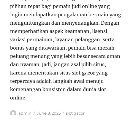
pilihan tepat bagi pemain judi online yang
ingin mendapatkan pengalaman bermain yang
menguntungkan dan menyenangkan. Dengan
memperhatikan aspek keamanan, lisensi,
variasi permainan, layanan pelanggan, serta
bonus yang ditawarkan, pemain bisa meraih
peluang menang yang lebih besar secara aman
dan nyaman. Jadi, jangan asal pilih situs,
karena menentukan situs slot gacor yang
terpercaya adalah langkah awal menuju
kemenangan konsisten dalam dunia slot
online.
Author
Posted
Tags
admin
June 8, 2025
slot gacor
on