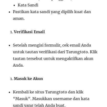
Kata Sandi
Pastikan kata sandi yang dipilih kuat dan
aman.
Verifikasi Email
Setelah mengisi formulir, cek email Anda
untuk tautan verifikasi dari Tarungtoto. Klik
tautan tersebut untuk mengaktifkan akun
Anda.
Masuk ke Akun
Kembali ke situs Tarungtoto dan klik
“Masuk”. Masukkan username dan kata
sandi yang telah Anda buat.