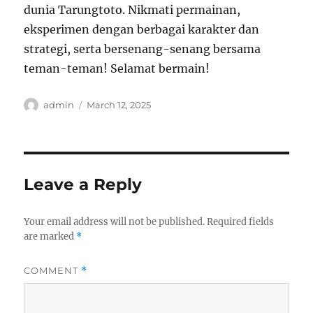
dunia Tarungtoto. Nikmati permainan,
eksperimen dengan berbagai karakter dan
strategi, serta bersenang-senang bersama
teman-teman! Selamat bermain!
Author
Posted
admin
March 12, 2025
on
Leave a Reply
Your email address will not be published.
Required fields
are marked
*
COMMENT
*