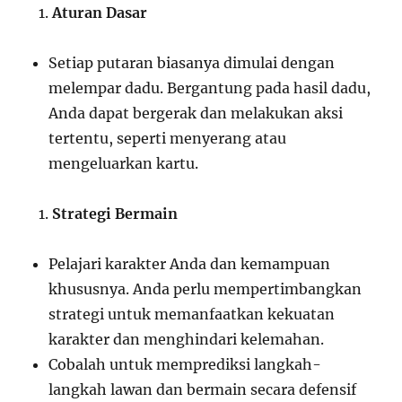
Aturan Dasar
Setiap putaran biasanya dimulai dengan
melempar dadu. Bergantung pada hasil dadu,
Anda dapat bergerak dan melakukan aksi
tertentu, seperti menyerang atau
mengeluarkan kartu.
Strategi Bermain
Pelajari karakter Anda dan kemampuan
khususnya. Anda perlu mempertimbangkan
strategi untuk memanfaatkan kekuatan
karakter dan menghindari kelemahan.
Cobalah untuk memprediksi langkah-
langkah lawan dan bermain secara defensif