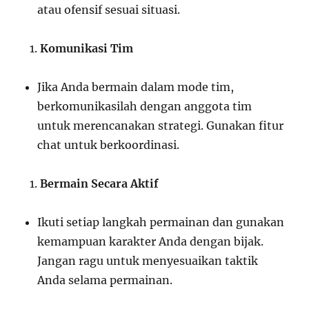
atau ofensif sesuai situasi.
Komunikasi Tim
Jika Anda bermain dalam mode tim,
berkomunikasilah dengan anggota tim
untuk merencanakan strategi. Gunakan fitur
chat untuk berkoordinasi.
Bermain Secara Aktif
Ikuti setiap langkah permainan dan gunakan
kemampuan karakter Anda dengan bijak.
Jangan ragu untuk menyesuaikan taktik
Anda selama permainan.