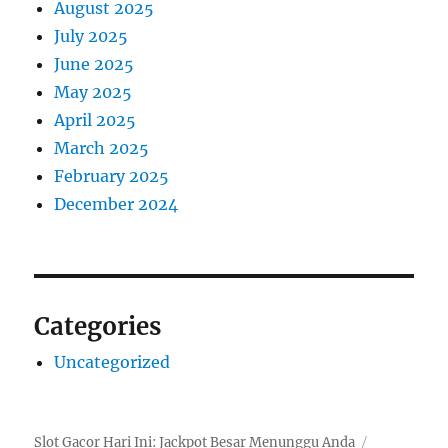
August 2025
July 2025
June 2025
May 2025
April 2025
March 2025
February 2025
December 2024
Categories
Uncategorized
Slot Gacor Hari Ini: Jackpot Besar Menunggu Anda