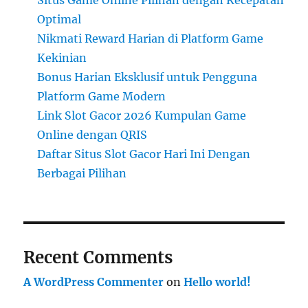
Situs Game Online Pilihan dengan Kecepatan
Optimal
Nikmati Reward Harian di Platform Game
Kekinian
Bonus Harian Eksklusif untuk Pengguna
Platform Game Modern
Link Slot Gacor 2026 Kumpulan Game
Online dengan QRIS
Daftar Situs Slot Gacor Hari Ini Dengan
Berbagai Pilihan
Recent Comments
A WordPress Commenter
on
Hello world!