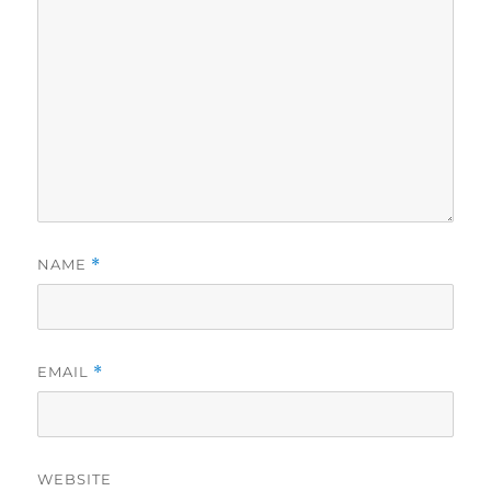
NAME
*
EMAIL
*
WEBSITE