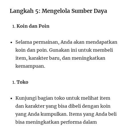
Langkah 5: Mengelola Sumber Daya
Koin dan Poin
Selama permainan, Anda akan mendapatkan
koin dan poin. Gunakan ini untuk membeli
item, karakter baru, dan meningkatkan
kemampuan.
Toko
Kunjungi bagian toko untuk melihat item
dan karakter yang bisa dibeli dengan koin
yang Anda kumpulkan. Items yang Anda beli
bisa meningkatkan performa dalam