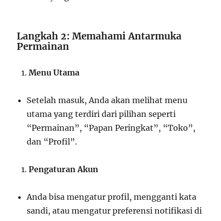
Langkah 2: Memahami Antarmuka
Permainan
Menu Utama
Setelah masuk, Anda akan melihat menu
utama yang terdiri dari pilihan seperti
“Permainan”, “Papan Peringkat”, “Toko”,
dan “Profil”.
Pengaturan Akun
Anda bisa mengatur profil, mengganti kata
sandi, atau mengatur preferensi notifikasi di