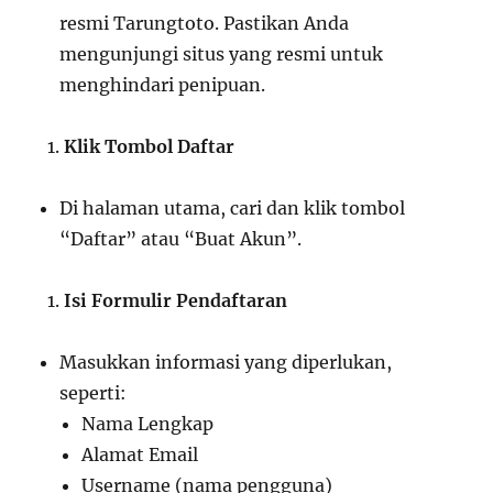
resmi Tarungtoto. Pastikan Anda
mengunjungi situs yang resmi untuk
menghindari penipuan.
Klik Tombol Daftar
Di halaman utama, cari dan klik tombol
“Daftar” atau “Buat Akun”.
Isi Formulir Pendaftaran
Masukkan informasi yang diperlukan,
seperti:
Nama Lengkap
Alamat Email
Username (nama pengguna)