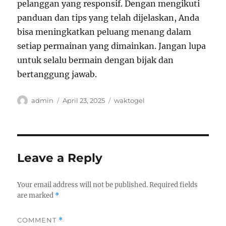
pelanggan yang responsif. Dengan mengikuti
panduan dan tips yang telah dijelaskan, Anda
bisa meningkatkan peluang menang dalam
setiap permainan yang dimainkan. Jangan lupa
untuk selalu bermain dengan bijak dan
bertanggung jawab.
Author
Posted
Tags
admin
April 23, 2025
waktogel
on
Leave a Reply
Your email address will not be published.
Required fields
are marked
*
COMMENT
*