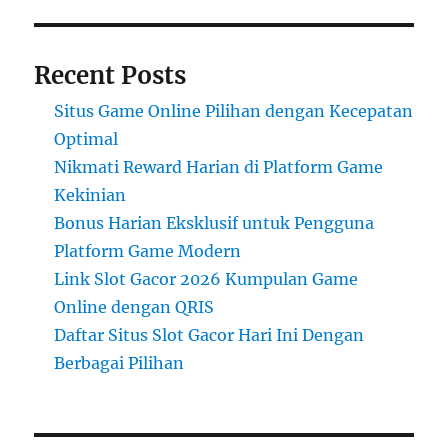
Recent Posts
Situs Game Online Pilihan dengan Kecepatan
Optimal
Nikmati Reward Harian di Platform Game
Kekinian
Bonus Harian Eksklusif untuk Pengguna
Platform Game Modern
Link Slot Gacor 2026 Kumpulan Game
Online dengan QRIS
Daftar Situs Slot Gacor Hari Ini Dengan
Berbagai Pilihan