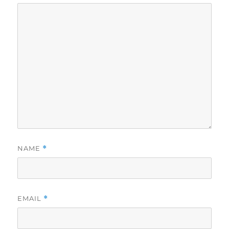
NAME
*
EMAIL
*