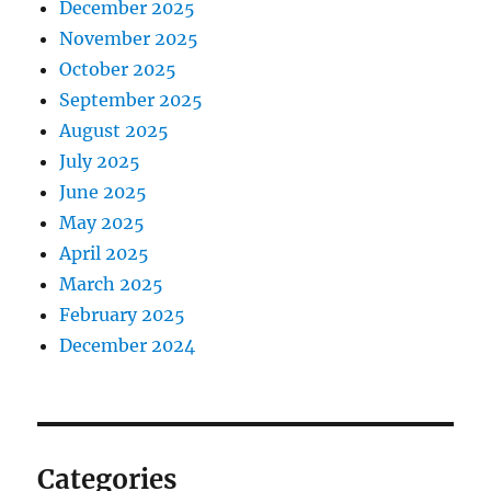
December 2025
November 2025
October 2025
September 2025
August 2025
July 2025
June 2025
May 2025
April 2025
March 2025
February 2025
December 2024
Categories