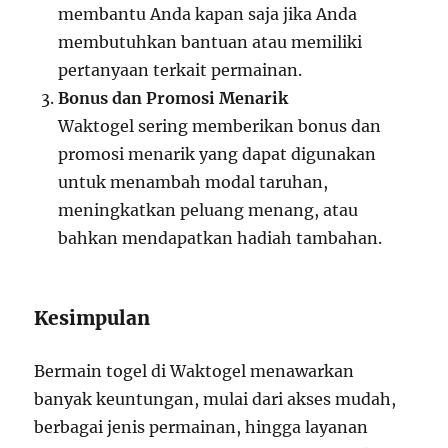
membantu Anda kapan saja jika Anda
membutuhkan bantuan atau memiliki
pertanyaan terkait permainan.
Bonus dan Promosi Menarik
Waktogel sering memberikan bonus dan
promosi menarik yang dapat digunakan
untuk menambah modal taruhan,
meningkatkan peluang menang, atau
bahkan mendapatkan hadiah tambahan.
Kesimpulan
Bermain togel di Waktogel menawarkan
banyak keuntungan, mulai dari akses mudah,
berbagai jenis permainan, hingga layanan