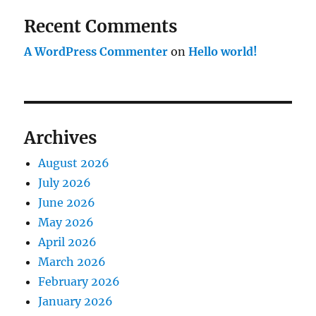
Recent Comments
A WordPress Commenter
on
Hello world!
Archives
August 2026
July 2026
June 2026
May 2026
April 2026
March 2026
February 2026
January 2026