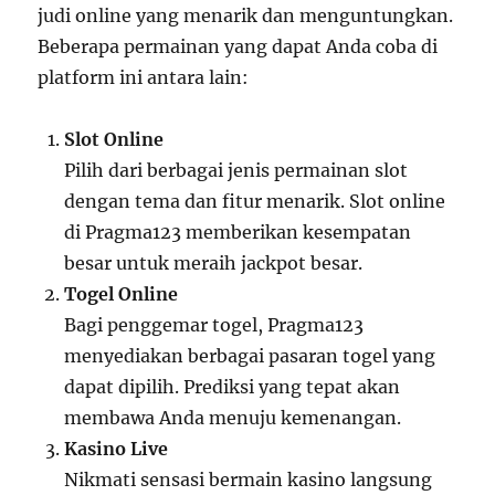
judi online yang menarik dan menguntungkan.
Beberapa permainan yang dapat Anda coba di
platform ini antara lain:
Slot Online
Pilih dari berbagai jenis permainan slot
dengan tema dan fitur menarik. Slot online
di Pragma123 memberikan kesempatan
besar untuk meraih jackpot besar.
Togel Online
Bagi penggemar togel, Pragma123
menyediakan berbagai pasaran togel yang
dapat dipilih. Prediksi yang tepat akan
membawa Anda menuju kemenangan.
Kasino Live
Nikmati sensasi bermain kasino langsung