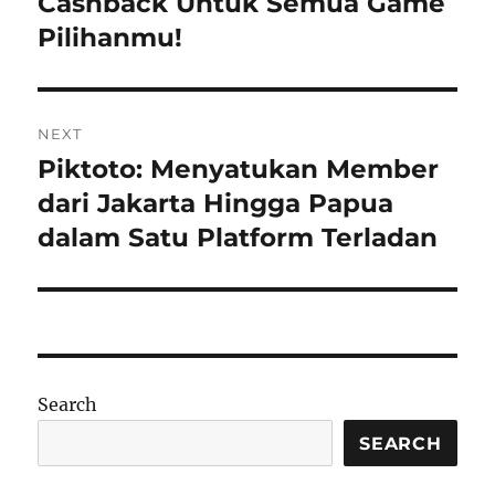
Cashback Untuk Semua Game
Pilihanmu!
NEXT
Piktoto: Menyatukan Member
Next
post:
dari Jakarta Hingga Papua
dalam Satu Platform Terladan
Search
SEARCH