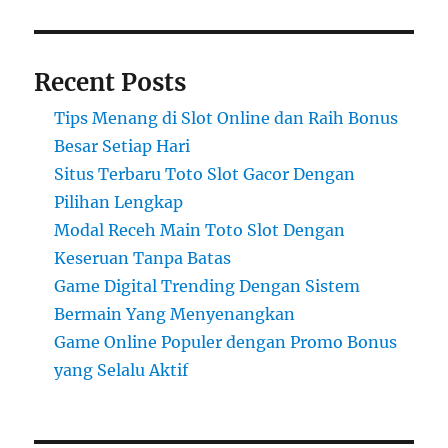
Recent Posts
Tips Menang di Slot Online dan Raih Bonus
Besar Setiap Hari
Situs Terbaru Toto Slot Gacor Dengan
Pilihan Lengkap
Modal Receh Main Toto Slot Dengan
Keseruan Tanpa Batas
Game Digital Trending Dengan Sistem
Bermain Yang Menyenangkan
Game Online Populer dengan Promo Bonus
yang Selalu Aktif