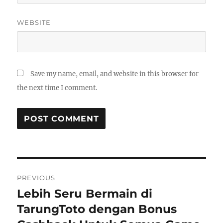
WEBSITE
Save my name, email, and website in this browser for
the next time I comment.
Post
PREVIOUS
navigation
Lebih Seru Bermain di
Previous
post:
TarungToto dengan Bonus