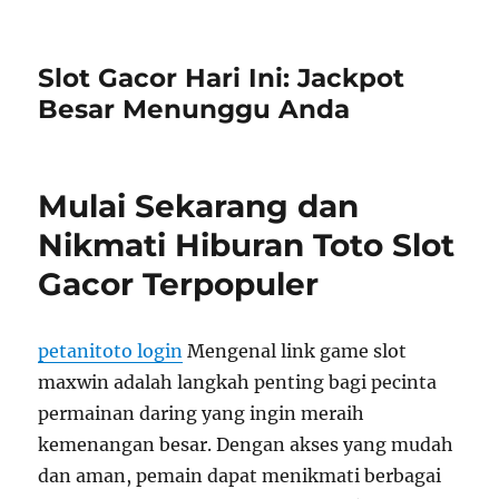
Slot Gacor Hari Ini: Jackpot
Besar Menunggu Anda
Mulai Sekarang dan
Nikmati Hiburan Toto Slot
Gacor Terpopuler
petanitoto login
Mengenal link game slot
maxwin adalah langkah penting bagi pecinta
permainan daring yang ingin meraih
kemenangan besar. Dengan akses yang mudah
dan aman, pemain dapat menikmati berbagai