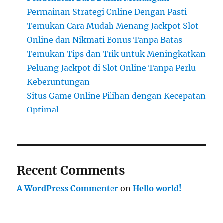
Permainan Strategi Online Dengan Pasti
Temukan Cara Mudah Menang Jackpot Slot
Online dan Nikmati Bonus Tanpa Batas
Temukan Tips dan Trik untuk Meningkatkan
Peluang Jackpot di Slot Online Tanpa Perlu
Keberuntungan
Situs Game Online Pilihan dengan Kecepatan
Optimal
Recent Comments
A WordPress Commenter
on
Hello world!