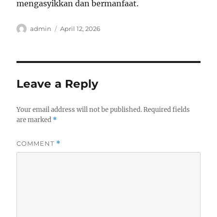
mengasyikkan dan bermanfaat.
Author
Posted
admin
April 12, 2026
on
Leave a Reply
Your email address will not be published.
Required fields
are marked
*
COMMENT
*