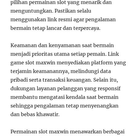
pilihan permainan slot yang menarik dan
menguntungkan. Pastikan selalu
menggunakan link resmi agar pengalaman
bermain tetap lancar dan terpercaya.
Keamanan dan kenyamanan saat bermain
menjadi prioritas utama setiap pemain. Link
game slot maxwin menyediakan platform yang
terjamin keamanannya, melindungi data
pribadi serta transaksi keuangan. Selain itu,
dukungan layanan pelanggan yang responsif
membantu mengatasi kendala saat bermain
sehingga pengalaman tetap menyenangkan
dan bebas khawatir.
Permainan slot maxwin menawarkan berbagai