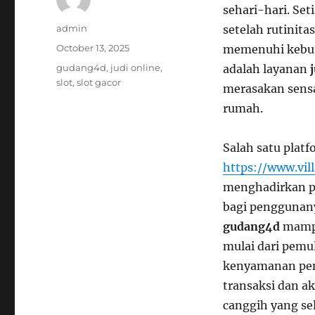
sehari-hari. S
Author
admin
setelah rutinita
Posted
October 13, 2025
memenuhi kebutu
on
Tags
gudang4d
,
judi online
,
adalah layanan
slot
,
slot gacor
merasakan sens
rumah.
Salah satu platf
https://www.vil
menghadirkan p
bagi penggunan
gudang4d
mampu
mulai dari pemu
kenyamanan peng
transaksi dan ak
canggih yang sel