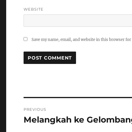
WEBSITE
Save my name, email, and website in this browser for
Post
PREVIOUS
navigation
Melangkah ke Gelombang
Previous
post: