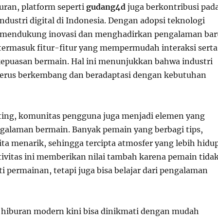
uran, platform seperti
gudang4d
juga berkontribusi pad
dustri digital di Indonesia. Dengan adopsi teknologi
ini mendukung inovasi dan menghadirkan pengalaman bar
termasuk fitur-fitur yang mempermudah interaksi serta
puasan bermain. Hal ini menunjukkan bahwa industri
terus berkembang dan beradaptasi dengan kebutuhan
ting, komunitas pengguna juga menjadi elemen yang
alaman bermain. Banyak pemain yang berbagi tips,
rita menarik, sehingga tercipta atmosfer yang lebih hidu
tivitas ini memberikan nilai tambah karena pemain tida
 permainan, tetapi juga bisa belajar dari pengalaman
hiburan modern kini bisa dinikmati dengan mudah