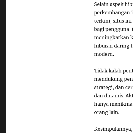
Selain aspek hib
perkembangan in
terkini, situs 
bagi pengguna, 
meningkatkan ke
hiburan daring 
modern.
Tidak kalah pen
mendukung peng
strategi, dan ce
dan dinamis. Ak
hanya menikmati
orang lain.
Kesimpulannya, 