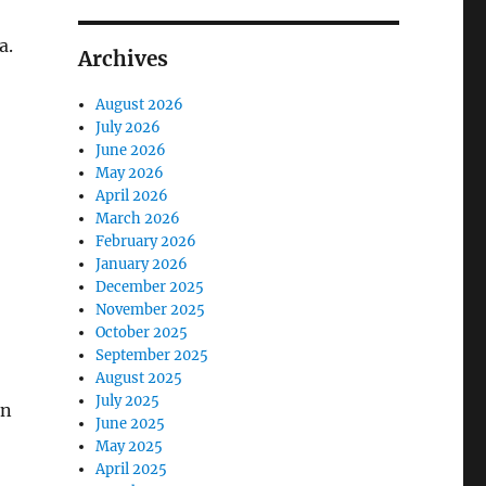
a.
Archives
August 2026
July 2026
June 2026
May 2026
April 2026
March 2026
February 2026
January 2026
December 2025
November 2025
October 2025
September 2025
August 2025
July 2025
an
June 2025
May 2025
April 2025