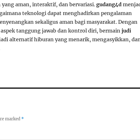
 yang aman, interaktif, dan bervariasi.
gudang4d
menja
agaimana teknologi dapat menghadirkan pengalaman
enyenangkan sekaligus aman bagi masyarakat. Dengan
spek tanggung jawab dan kontrol diri, bermain
judi
adi alternatif hiburan yang menarik, mengasyikkan, da
.
 are marked
*