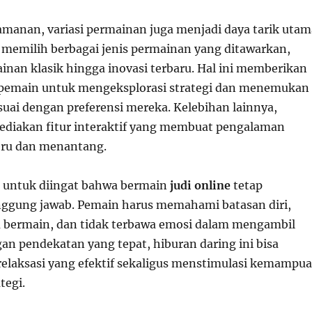
eamanan, variasi permainan juga menjadi daya tarik utam
memilih berbagai jenis permainan yang ditawarkan,
inan klasik hingga inovasi terbaru. Hal ini memberikan
 pemain untuk mengeksplorasi strategi dan menemukan
suai dengan preferensi mereka. Kelebihan lainnya,
diakan fitur interaktif yang membuat pengalaman
eru dan menantang.
 untuk diingat bahwa bermain
judi online
tetap
ggung jawab. Pemain harus memahami batasan diri,
 bermain, dan tidak terbawa emosi dalam mengambil
an pendekatan yang tepat, hiburan daring ini bisa
relaksasi yang efektif sekaligus menstimulasi kemampu
tegi.