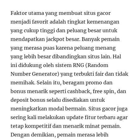
Faktor utama yang membuat situs gacor
menjadi favorit adalah tingkat kemenangan
yang cukup tinggi dan peluang besar untuk
mendapatkan jackpot besar. Banyak pemain
yang merasa puas karena peluang menang
yang lebih besar dibandingkan situs lain. Hal
ini didukung oleh sistem RNG (Random
Number Generator) yang terbukti fair dan tidak
memihak. Selain itu, beragam promo dan
bonus menarik seperti cashback, free spin, dan
deposit bonus selalu disediakan untuk
meningkatkan modal bermain. Situs gacor juga
sering kali melakukan update fitur terbaru agar
tetap kompetitif dan menarik minat pemain.
Dengan demikian, pemain merasa lebih