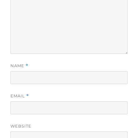
NAME
*
EMAIL
*
WEBSITE