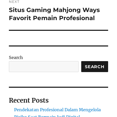
NEXT
Situs Gaming Mahjong Ways
Next
post:
Favorit Pemain Profesional
Search
SEARCH
Recent Posts
Pendekatan Profesional Dalam Mengelola