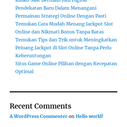
Risiko Saat Bermain Judi Digital
Pendekatan Baru Dalam Menangani
Permainan Strategi Online Dengan Pasti
Temukan Cara Mudah Menang Jackpot Slot
Online dan Nikmati Bonus Tanpa Batas
Temukan Tips dan Trik untuk Meningkatkan
Peluang Jackpot di Slot Online Tanpa Perlu
Keberuntungan
Situs Game Online Pilihan dengan Kecepatan
Optimal
Recent Comments
A WordPress Commenter
on
Hello world!