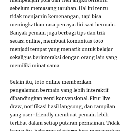
mempelajari pola dan tren angka tertentu
sebelum memasang taruhan. Hal ini tentu
tidak menjamin kemenangan, tapi bisa
meningkatkan rasa percaya diri saat bermain.
Banyak pemain juga berbagi tips dan trik
secara online, membuat komunitas toto
menjadi tempat yang menarik untuk belajar
sekaligus berinteraksi dengan orang lain yang
memiliki minat sama.
Selain itu, toto online memberikan
pengalaman bermain yang lebih interaktif
dibandingkan versi konvensional. Fitur live
draw, notifikasi hasil langsung, dan tampilan
yang user-friendly membuat pemain lebih
terlibat dalam setiap putaran permainan. Tidak