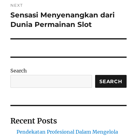
NEXT
Sensasi Menyenangkan dari
Next
post:
Dunia Permainan Slot
Search
SEARCH
Recent Posts
Pendekatan Profesional Dalam Mengelola