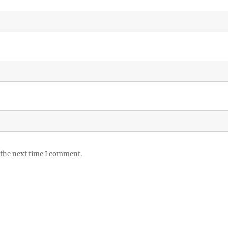
 the next time I comment.