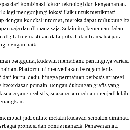
lepas dari kombinasi faktor teknologi dan kenyamanan.
rlu lagi mengunjungi lokasi fisik untuk menikmati
p dengan koneksi internet, mereka dapat terhubung ke
pan saja dan di mana saja. Selain itu, kemajuan dalam
 digital memastikan data pribadi dan transaksi para
ngi dengan baik.
laman pengguna, kudawin memahami pentingnya variasi
rmainan. Platform ini menyediakan beragam jenis
 dari kartu, dadu, hingga permainan berbasis strategi
 kecerdasan pemain. Dengan dukungan grafis yang
 suara yang realistis, suasana permainan menjadi lebih
enangkan.
 membuat judi online melalui kudawin semakin diminati
erbagai promosi dan bonus menarik. Penawaran ini