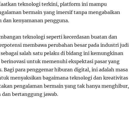
tkan teknologi terkini, platform ini mampu
galaman bermain yang imersif tanpa mengabaikan
n dan kenyamanan pengguna.
mbangan teknologi seperti kecerdasan buatan dan
 berpotensi membawa perubahan besar pada industri judi
 sebagai salah satu pelaku di bidang ini kemungkinan
s berinovasi untuk memenuhi ekspektasi pasar yang
. Bagi para penggemar hiburan digital, ini adalah masa
tuk menyaksikan bagaimana teknologi dan kreativitas
takan pengalaman bermain yang tak hanya menghibur,
n dan bertanggung jawab.