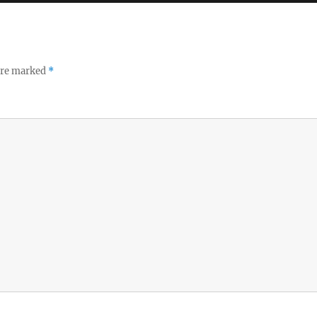
 are marked
*