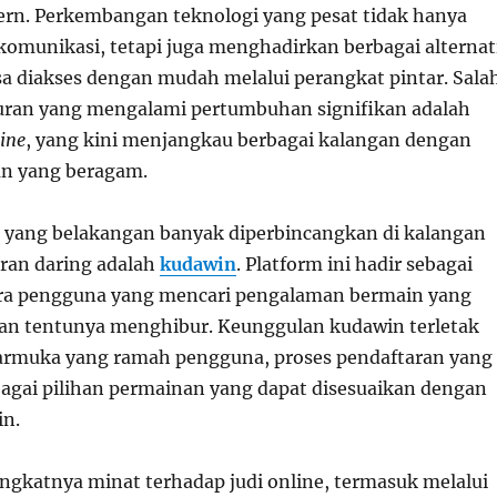
rn. Perkembangan teknologi yang pesat tidak hanya
unikasi, tetapi juga menghadirkan berbagai alternat
sa diakses dengan mudah melalui perangkat pintar. Sala
uran yang mengalami pertumbuhan signifikan adalah
line
, yang kini menjangkau berbagai kalangan dengan
an yang beragam.
 yang belakangan banyak diperbincangkan di kalangan
ran daring adalah
kudawin
. Platform ini hadir sebagai
ara pengguna yang mencari pengalaman bermain yang
dan tentunya menghibur. Keunggulan kudawin terletak
armuka yang ramah pengguna, proses pendaftaran yang
rbagai pilihan permainan yang dapat disesuaikan dengan
in.
katnya minat terhadap judi online, termasuk melalui