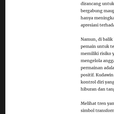
dirancang untuk
bergabung maupu
hanya meningkat
apresiasi terhad
Namun, di balik
pemain untuk tet
memiliki risiko 
mengelola angg
permainan adal
positif. Kudawin
kontrol diri y
hiburan dan tan
Melihat tren ya
simbol transform