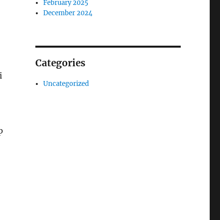
February 2025
December 2024
Categories
i
Uncategorized
p