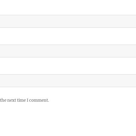
 the next time I comment.