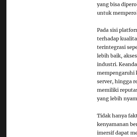
yang bisa diper
untuk memperol
Pada sisi platfo
terhadap kualit
terintegrasi s
lebih baik, akse
industri. Keand
mempengaruhi ke
server, hingga 
memiliki reputa
yang lebih nya
Tidak hanya fak
kenyamanan berm
imersif dapat 