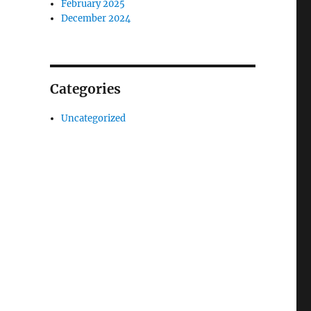
February 2025
December 2024
Categories
Uncategorized