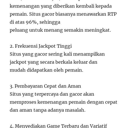
kemenangan yang diberikan kembali kepada
pemain. Situs gacor biasanya menawarkan RTP
di atas 96%, sehingga
peluang untuk menang semakin meningkat.
2. Frekuensi Jackpot Tinggi
Situs yang gacor sering kali menampilkan
jackpot yang secara berkala keluar dan
mudah didapatkan oleh pemain.
3. Pembayaran Cepat dan Aman
Situs yang terpercaya dan gacor akan
memproses kemenangan pemain dengan cepat
dan aman tanpa adanya masalah.
4. Menyediakan Game Terbaru dan Variatif