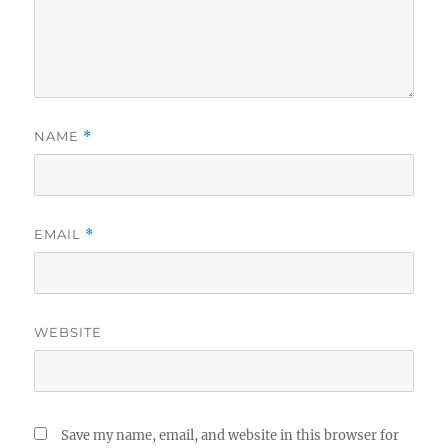
NAME
*
EMAIL
*
WEBSITE
Save my name, email, and website in this browser for