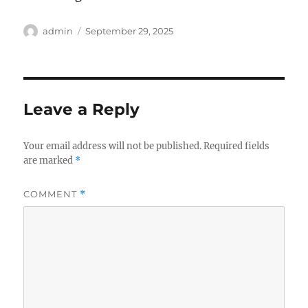
Author
Posted
admin
September 29, 2025
on
Leave a Reply
Your email address will not be published.
Required fields
are marked
*
COMMENT
*