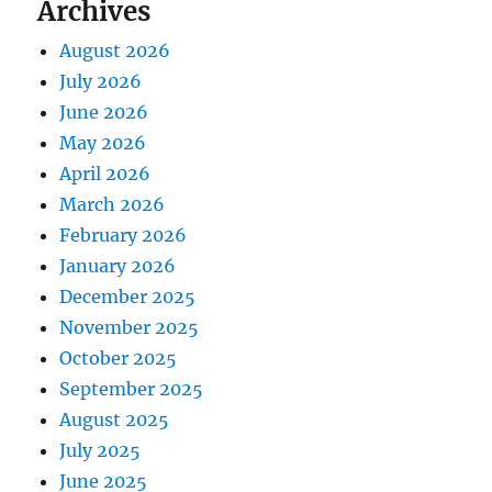
Archives
August 2026
July 2026
June 2026
May 2026
April 2026
March 2026
February 2026
January 2026
December 2025
November 2025
October 2025
September 2025
August 2025
July 2025
June 2025