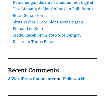
Kemenangan dalam Permainan Judi Digital
Tips Menang di Slot Online dan Raih Bonus
Besar Setiap Hari
Situs Terbaru Toto Slot Gacor Dengan
Pilihan Lengkap
Modal Receh Main Toto Slot Dengan
Keseruan Tanpa Batas
Recent Comments
A WordPress Commenter
on
Hello world!