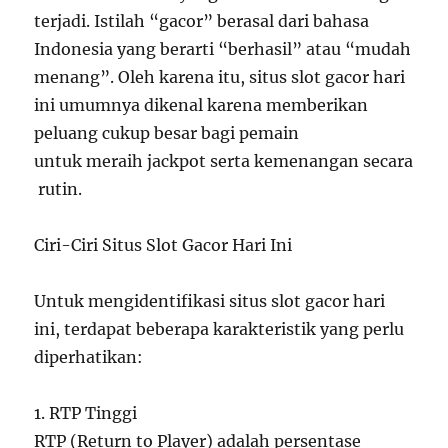
terjadi. Istilah “gacor” berasal dari bahasa
Indonesia yang berarti “berhasil” atau “mudah
menang”. Oleh karena itu, situs slot gacor hari
ini umumnya dikenal karena memberikan
peluang cukup besar bagi pemain
untuk meraih jackpot serta kemenangan secara
rutin.
Ciri-Ciri Situs Slot Gacor Hari Ini
Untuk mengidentifikasi situs slot gacor hari
ini, terdapat beberapa karakteristik yang perlu
diperhatikan:
1. RTP Tinggi
RTP (Return to Player) adalah persentase