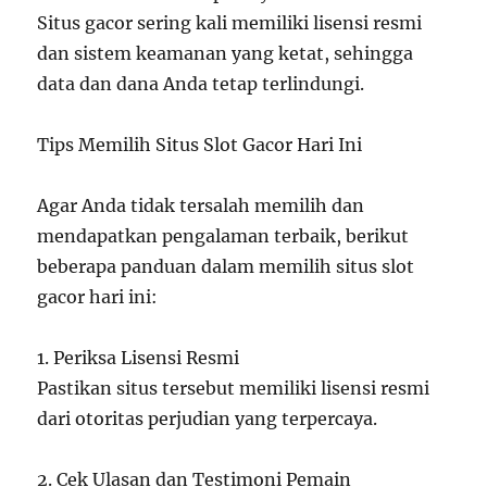
Situs gacor sering kali memiliki lisensi resmi
dan sistem keamanan yang ketat, sehingga
data dan dana Anda tetap terlindungi.
Tips Memilih Situs Slot Gacor Hari Ini
Agar Anda tidak tersalah memilih dan
mendapatkan pengalaman terbaik, berikut
beberapa panduan dalam memilih situs slot
gacor hari ini:
1. Periksa Lisensi Resmi
Pastikan situs tersebut memiliki lisensi resmi
dari otoritas perjudian yang terpercaya.
2. Cek Ulasan dan Testimoni Pemain