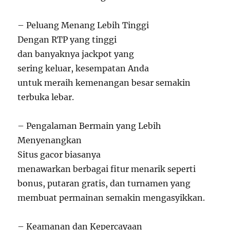
– Peluang Menang Lebih Tinggi
Dengan RTP yang tinggi
dan banyaknya jackpot yang
sering keluar, kesempatan Anda
untuk meraih kemenangan besar semakin
terbuka lebar.
– Pengalaman Bermain yang Lebih
Menyenangkan
Situs gacor biasanya
menawarkan berbagai fitur menarik seperti
bonus, putaran gratis, dan turnamen yang
membuat permainan semakin mengasyikkan.
– Keamanan dan Kepercayaan