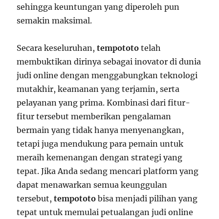
sehingga keuntungan yang diperoleh pun
semakin maksimal.
Secara keseluruhan,
tempototo
telah
membuktikan dirinya sebagai inovator di dunia
judi online dengan menggabungkan teknologi
mutakhir, keamanan yang terjamin, serta
pelayanan yang prima. Kombinasi dari fitur-
fitur tersebut memberikan pengalaman
bermain yang tidak hanya menyenangkan,
tetapi juga mendukung para pemain untuk
meraih kemenangan dengan strategi yang
tepat. Jika Anda sedang mencari platform yang
dapat menawarkan semua keunggulan
tersebut,
tempototo
bisa menjadi pilihan yang
tepat untuk memulai petualangan judi online