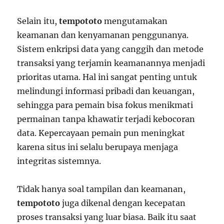
Selain itu,
tempototo
mengutamakan
keamanan dan kenyamanan penggunanya.
Sistem enkripsi data yang canggih dan metode
transaksi yang terjamin keamanannya menjadi
prioritas utama. Hal ini sangat penting untuk
melindungi informasi pribadi dan keuangan,
sehingga para pemain bisa fokus menikmati
permainan tanpa khawatir terjadi kebocoran
data. Kepercayaan pemain pun meningkat
karena situs ini selalu berupaya menjaga
integritas sistemnya.
Tidak hanya soal tampilan dan keamanan,
tempototo
juga dikenal dengan kecepatan
proses transaksi yang luar biasa. Baik itu saat