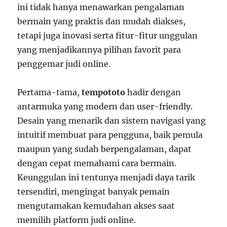
ini tidak hanya menawarkan pengalaman
bermain yang praktis dan mudah diakses,
tetapi juga inovasi serta fitur-fitur unggulan
yang menjadikannya pilihan favorit para
penggemar judi online.
Pertama-tama,
tempototo
hadir dengan
antarmuka yang modern dan user-friendly.
Desain yang menarik dan sistem navigasi yang
intuitif membuat para pengguna, baik pemula
maupun yang sudah berpengalaman, dapat
dengan cepat memahami cara bermain.
Keunggulan ini tentunya menjadi daya tarik
tersendiri, mengingat banyak pemain
mengutamakan kemudahan akses saat
memilih platform judi online.