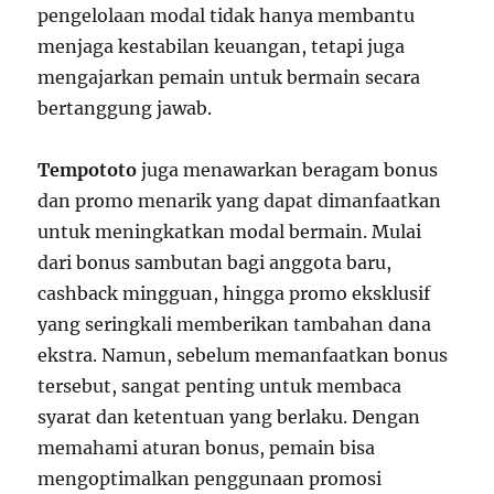
pengelolaan modal tidak hanya membantu
menjaga kestabilan keuangan, tetapi juga
mengajarkan pemain untuk bermain secara
bertanggung jawab.
Tempototo
juga menawarkan beragam bonus
dan promo menarik yang dapat dimanfaatkan
untuk meningkatkan modal bermain. Mulai
dari bonus sambutan bagi anggota baru,
cashback mingguan, hingga promo eksklusif
yang seringkali memberikan tambahan dana
ekstra. Namun, sebelum memanfaatkan bonus
tersebut, sangat penting untuk membaca
syarat dan ketentuan yang berlaku. Dengan
memahami aturan bonus, pemain bisa
mengoptimalkan penggunaan promosi