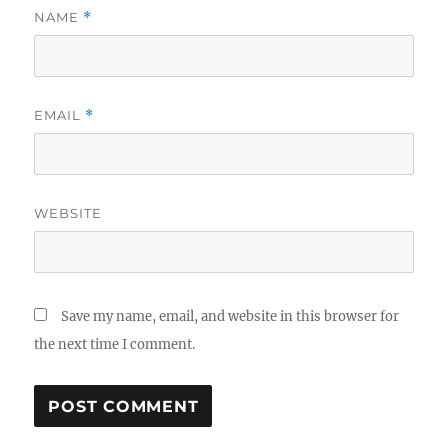
NAME
*
EMAIL
*
WEBSITE
Save my name, email, and website in this browser for
the next time I comment.