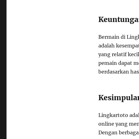
Keuntungan
Bermain di Ling
adalah kesempa
yang relatif kec
pemain dapat me
berdasarkan has
Kesimpula
Lingkartoto ada
online yang men
Dengan berbagai