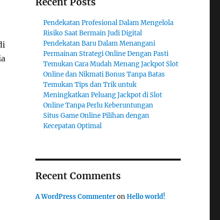
Recent Posts
Pendekatan Profesional Dalam Mengelola
Risiko Saat Bermain Judi Digital
Pendekatan Baru Dalam Menangani
di
Permainan Strategi Online Dengan Pasti
ia
Temukan Cara Mudah Menang Jackpot Slot
Online dan Nikmati Bonus Tanpa Batas
Temukan Tips dan Trik untuk
Meningkatkan Peluang Jackpot di Slot
Online Tanpa Perlu Keberuntungan
Situs Game Online Pilihan dengan
Kecepatan Optimal
Recent Comments
A WordPress Commenter
on
Hello world!