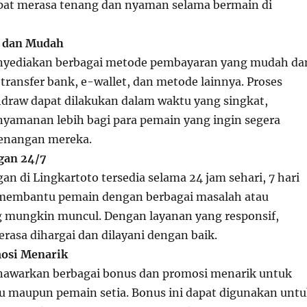
pat merasa tenang dan nyaman selama bermain di
t dan Mudah
nyediakan berbagai metode pembayaran yang mudah da
transfer bank, e-wallet, dan metode lainnya. Proses
hdraw dapat dilakukan dalam waktu yang singkat,
amanan lebih bagi para pemain yang ingin segera
enangan mereka.
gan 24/7
n di Lingkartoto tersedia selama 24 jam sehari, 7 hari
 membantu pemain dengan berbagai masalah atau
 mungkin muncul. Dengan layanan yang responsif,
rasa dihargai dan dilayani dengan baik.
osi Menarik
nawarkan berbagai bonus dan promosi menarik untuk
u maupun pemain setia. Bonus ini dapat digunakan unt