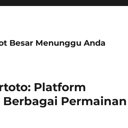
ckpot Besar Menunggu Anda
toto: Platform
k Berbagai Permainan