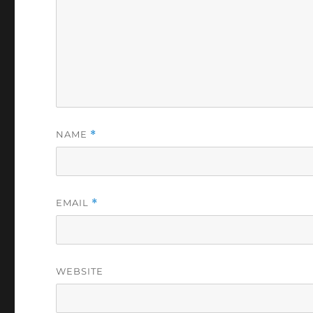
NAME
*
EMAIL
*
WEBSITE