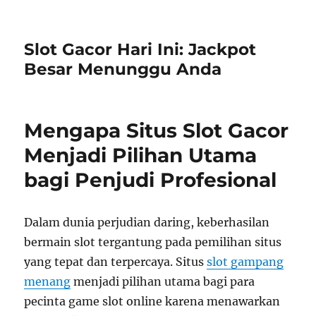
Slot Gacor Hari Ini: Jackpot
Besar Menunggu Anda
Mengapa Situs Slot Gacor
Menjadi Pilihan Utama
bagi Penjudi Profesional
Dalam dunia perjudian daring, keberhasilan
bermain slot tergantung pada pemilihan situs
yang tepat dan terpercaya. Situs
slot gampang
menang
menjadi pilihan utama bagi para
pecinta game slot online karena menawarkan