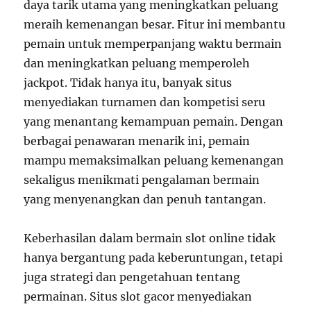
daya tarik utama yang meningkatkan peluang
meraih kemenangan besar. Fitur ini membantu
pemain untuk memperpanjang waktu bermain
dan meningkatkan peluang memperoleh
jackpot. Tidak hanya itu, banyak situs
menyediakan turnamen dan kompetisi seru
yang menantang kemampuan pemain. Dengan
berbagai penawaran menarik ini, pemain
mampu memaksimalkan peluang kemenangan
sekaligus menikmati pengalaman bermain
yang menyenangkan dan penuh tantangan.
Keberhasilan dalam bermain slot online tidak
hanya bergantung pada keberuntungan, tetapi
juga strategi dan pengetahuan tentang
permainan. Situs slot gacor menyediakan