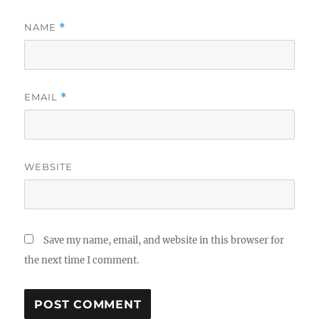
NAME
*
EMAIL
*
WEBSITE
Save my name, email, and website in this browser for
the next time I comment.