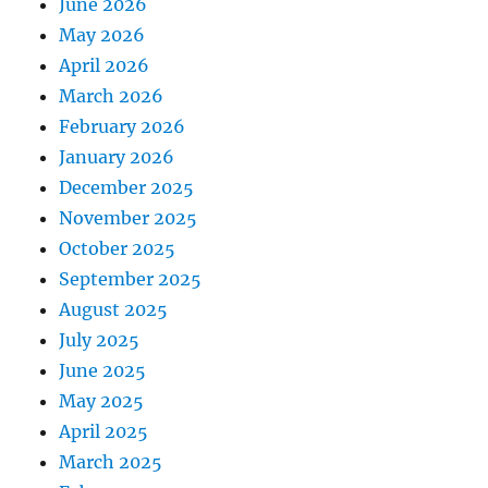
June 2026
May 2026
April 2026
March 2026
February 2026
January 2026
December 2025
November 2025
October 2025
September 2025
August 2025
July 2025
June 2025
May 2025
April 2025
March 2025