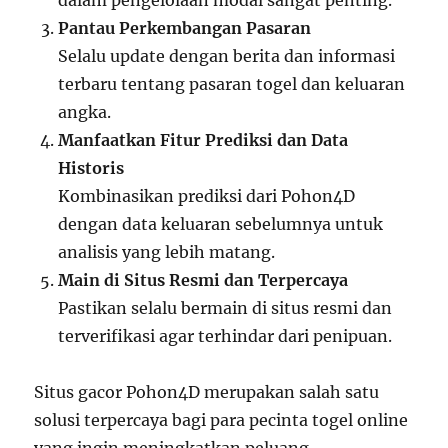
dalam pengelolaan modal sangat penting.
Pantau Perkembangan Pasaran
Selalu update dengan berita dan informasi
terbaru tentang pasaran togel dan keluaran
angka.
Manfaatkan Fitur Prediksi dan Data
Historis
Kombinasikan prediksi dari Pohon4D
dengan data keluaran sebelumnya untuk
analisis yang lebih matang.
Main di Situs Resmi dan Terpercaya
Pastikan selalu bermain di situs resmi dan
terverifikasi agar terhindar dari penipuan.
Situs gacor Pohon4D merupakan salah satu
solusi terpercaya bagi para pecinta togel online