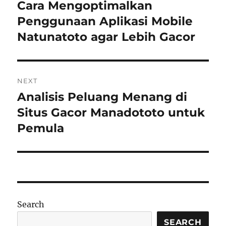
navigation
Cara Mengoptimalkan
Previous
post:
Penggunaan Aplikasi Mobile
Natunatoto agar Lebih Gacor
NEXT
Analisis Peluang Menang di
Next
post:
Situs Gacor Manadototo untuk
Pemula
Search
SEARCH