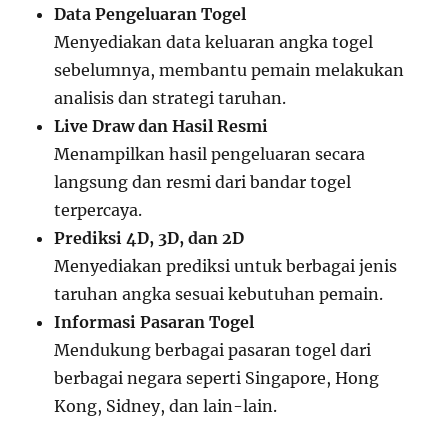
Data Pengeluaran Togel
Menyediakan data keluaran angka togel
sebelumnya, membantu pemain melakukan
analisis dan strategi taruhan.
Live Draw dan Hasil Resmi
Menampilkan hasil pengeluaran secara
langsung dan resmi dari bandar togel
terpercaya.
Prediksi 4D, 3D, dan 2D
Menyediakan prediksi untuk berbagai jenis
taruhan angka sesuai kebutuhan pemain.
Informasi Pasaran Togel
Mendukung berbagai pasaran togel dari
berbagai negara seperti Singapore, Hong
Kong, Sidney, dan lain-lain.