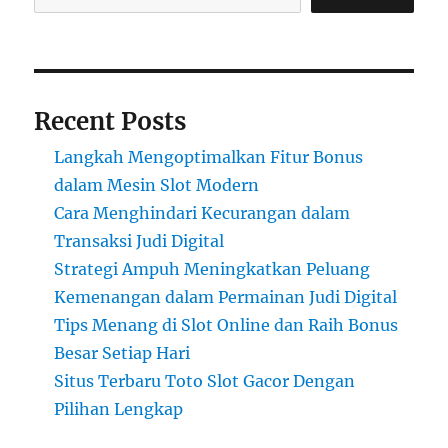
Recent Posts
Langkah Mengoptimalkan Fitur Bonus
dalam Mesin Slot Modern
Cara Menghindari Kecurangan dalam
Transaksi Judi Digital
Strategi Ampuh Meningkatkan Peluang
Kemenangan dalam Permainan Judi Digital
Tips Menang di Slot Online dan Raih Bonus
Besar Setiap Hari
Situs Terbaru Toto Slot Gacor Dengan
Pilihan Lengkap