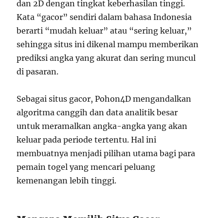
dan 2D dengan tingkat keberhasilan tinggi.
Kata “gacor” sendiri dalam bahasa Indonesia
berarti “mudah keluar” atau “sering keluar,”
sehingga situs ini dikenal mampu memberikan
prediksi angka yang akurat dan sering muncul
di pasaran.
Sebagai situs gacor, Pohon4D mengandalkan
algoritma canggih dan data analitik besar
untuk meramalkan angka-angka yang akan
keluar pada periode tertentu. Hal ini
membuatnya menjadi pilihan utama bagi para
pemain togel yang mencari peluang
kemenangan lebih tinggi.