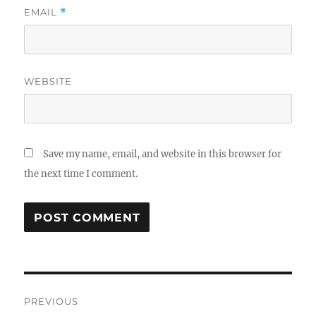
EMAIL
*
WEBSITE
Save my name, email, and website in this browser for
the next time I comment.
Post
PREVIOUS