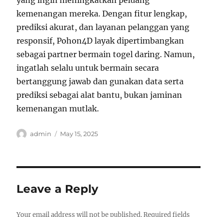
yang ingin meningkatkan peluang
kemenangan mereka. Dengan fitur lengkap,
prediksi akurat, dan layanan pelanggan yang
responsif, Pohon4D layak dipertimbangkan
sebagai partner bermain togel daring. Namun,
ingatlah selalu untuk bermain secara
bertanggung jawab dan gunakan data serta
prediksi sebagai alat bantu, bukan jaminan
kemenangan mutlak.
Author
Posted
admin
May 15, 2025
on
Leave a Reply
Your email address will not be published.
Required fields