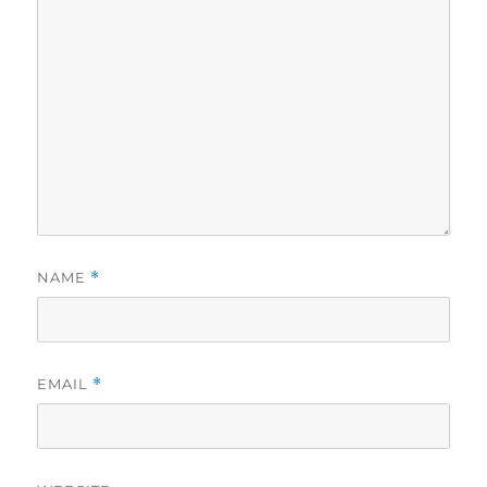
NAME
*
EMAIL
*