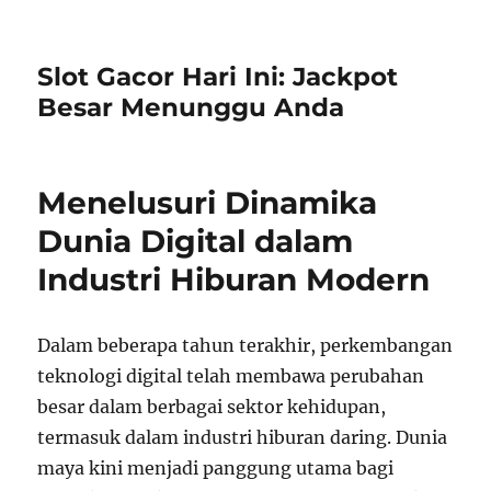
Slot Gacor Hari Ini: Jackpot
Besar Menunggu Anda
Menelusuri Dinamika
Dunia Digital dalam
Industri Hiburan Modern
Dalam beberapa tahun terakhir, perkembangan
teknologi digital telah membawa perubahan
besar dalam berbagai sektor kehidupan,
termasuk dalam industri hiburan daring. Dunia
maya kini menjadi panggung utama bagi