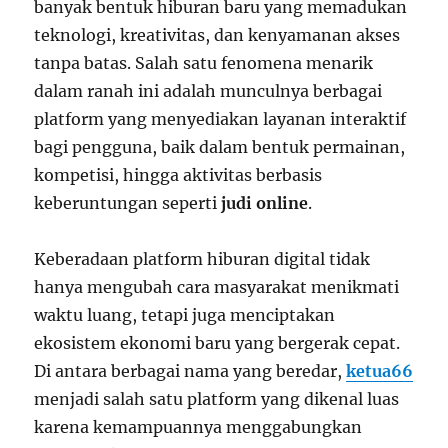
banyak bentuk hiburan baru yang memadukan
teknologi, kreativitas, dan kenyamanan akses
tanpa batas. Salah satu fenomena menarik
dalam ranah ini adalah munculnya berbagai
platform yang menyediakan layanan interaktif
bagi pengguna, baik dalam bentuk permainan,
kompetisi, hingga aktivitas berbasis
keberuntungan seperti
judi online
.
Keberadaan platform hiburan digital tidak
hanya mengubah cara masyarakat menikmati
waktu luang, tetapi juga menciptakan
ekosistem ekonomi baru yang bergerak cepat.
Di antara berbagai nama yang beredar,
ketua66
menjadi salah satu platform yang dikenal luas
karena kemampuannya menggabungkan