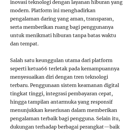
inovasi teknologi dengan layanan hiburan yang
modern. Platform ini menghadirkan
pengalaman daring yang aman, transparan,
serta memberikan ruang bagi penggunanya
untuk menikmati hiburan tanpa batas waktu
dan tempat.
Salah satu keunggulan utama dari platform
seperti ketua66 terletak pada kemampuannya
menyesuaikan diri dengan tren teknologi
terbaru. Penggunaan sistem keamanan digital
tingkat tinggi, integrasi pembayaran cepat,
hingga tampilan antarmuka yang responsif
menunjukkan keseriusan dalam memberikan
pengalaman terbaik bagi pengguna. Selain itu,
dukungan terhadap berbagai perangkat—baik