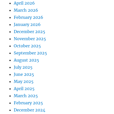
April 2026
March 2026
February 2026
January 2026
December 2025
November 2025
October 2025
September 2025
August 2025
July 2025
June 2025
May 2025
April 2025
March 2025
February 2025
December 2024