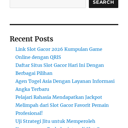
SEARCH
Recent Posts
Link Slot Gacor 2026 Kumpulan Game
Online dengan QRIS
Daftar Situs Slot Gacor Hari Ini Dengan
Berbagai Pilihan
Agen Togel Asia Dengan Layanan Informasi
Angka Terbaru
Pelajari Rahasia Mendapatkan Jackpot
Melimpah dari Slot Gacor Favorit Pemain
Profesional!
Uji Strategi Jitu untuk Memperoleh