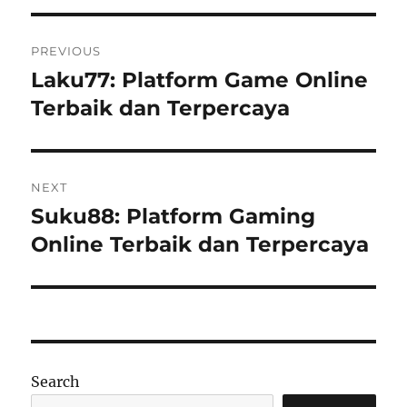
Post
PREVIOUS
navigation
Laku77: Platform Game Online
Previous
post:
Terbaik dan Terpercaya
NEXT
Suku88: Platform Gaming
Next
post:
Online Terbaik dan Terpercaya
Search