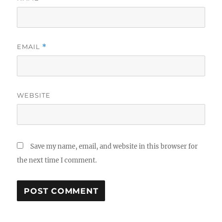
EMAIL
*
WEBSITE
Save my name, email, and website in this browser for
the next time I comment.