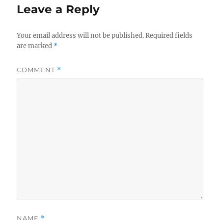
Leave a Reply
Your email address will not be published.
Required fields
are marked
*
COMMENT
*
NAME
*