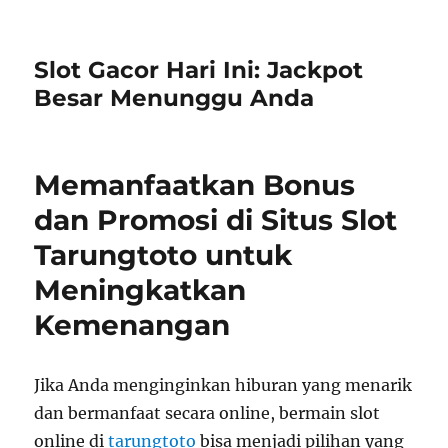
Slot Gacor Hari Ini: Jackpot
Besar Menunggu Anda
Memanfaatkan Bonus
dan Promosi di Situs Slot
Tarungtoto untuk
Meningkatkan
Kemenangan
Jika Anda menginginkan hiburan yang menarik
dan bermanfaat secara online, bermain slot
online di
tarungtoto
bisa menjadi pilihan yang