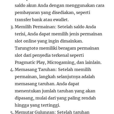
saldo akun Anda dengan menggunakan cara
pembayaran yang disediakan, seperti
transfer bank atau ewallet.
Memilih Permainan: Setelah saldo Anda
terisi, Anda dapat memilih jenis permainan
slot online yang ingin dimainkan.
Tarungtoto memiliki beragam permainan
slot dari penyedia terkenal seperti
Pragmatic Play, Microgaming, dan lainlain.
Memasang Taruhan: Setelah memilih
permainan, langkah selanjutnya adalah
memasang taruhan. Anda dapat
menentukan jumlah taruhan yang akan
dipasang, mulai dari yang paling rendah
hingga yang tertinggi.
Memutar Gulungan: Setelah taruhan