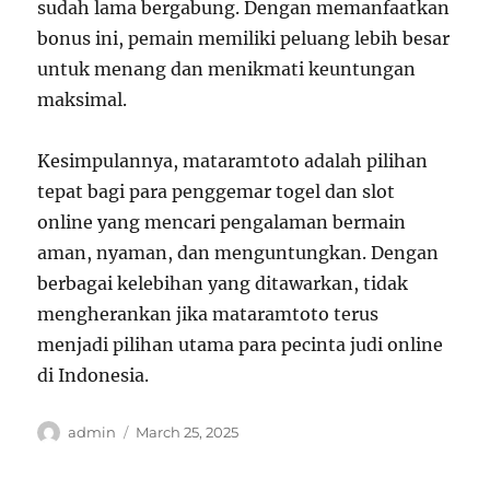
sudah lama bergabung. Dengan memanfaatkan
bonus ini, pemain memiliki peluang lebih besar
untuk menang dan menikmati keuntungan
maksimal.
Kesimpulannya, mataramtoto adalah pilihan
tepat bagi para penggemar togel dan slot
online yang mencari pengalaman bermain
aman, nyaman, dan menguntungkan. Dengan
berbagai kelebihan yang ditawarkan, tidak
mengherankan jika mataramtoto terus
menjadi pilihan utama para pecinta judi online
di Indonesia.
Author
Posted
admin
March 25, 2025
on