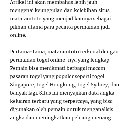
Artikel ini akan membahas lebih jauh
mengenai keunggulan dan kelebihan situs
mataramtoto yang menjadikannya sebagai
pilihan utama para pecinta permainan judi
online.
Pertama-tama, mataramtoto terkenal dengan
permainan togel online-nya yang lengkap.
Pemain bisa menikmati berbagai macam
pasaran togel yang populer seperti togel
Singapore, togel Hongkong, togel Sydney, dan
banyak lagi. Situs ini menyajikan data angka
keluaran terbaru yang terpercaya, yang bisa
digunakan oleh pemain untuk menganalisis
angka dan meningkatkan peluang menang.