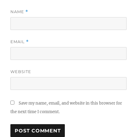
NAME
*
EMAIL
*
WEBSITE
Save my name, email, and website in this browser for
the next time I comment.