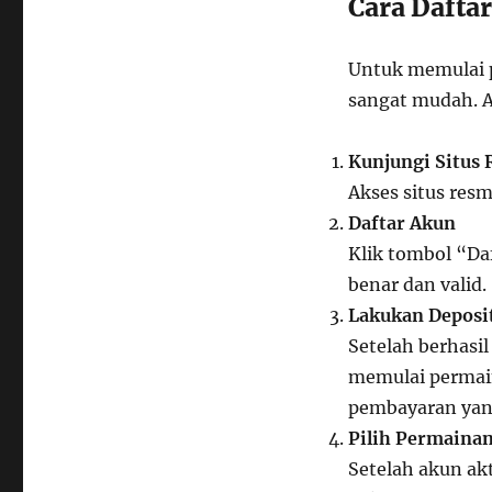
Cara Dafta
Untuk memulai 
sangat mudah. A
Kunjungi Situs
Akses situs res
Daftar Akun
Klik tombol “Da
benar dan valid.
Lakukan Deposi
Setelah berhasi
memulai permai
pembayaran yan
Pilih Permaina
Setelah akun akt