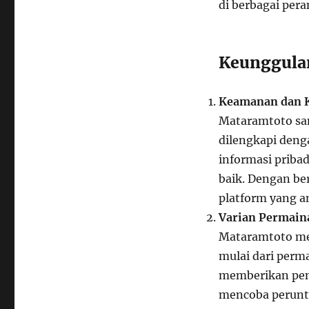
di berbagai pera
Keunggula
Keamanan dan 
Mataramtoto sa
dilengkapi deng
informasi priba
baik. Dengan be
platform yang a
Varian Permain
Mataramtoto men
mulai dari perma
memberikan pen
mencoba perunt