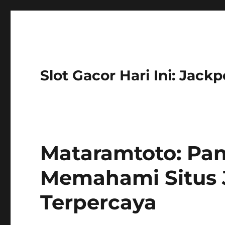
Slot Gacor Hari Ini: Ja
Mataramtoto: Pa
Memahami Situs 
Terpercaya