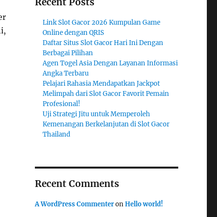
Recent Posts
er
Link Slot Gacor 2026 Kumpulan Game
i,
Online dengan QRIS
Daftar Situs Slot Gacor Hari Ini Dengan
Berbagai Pilihan
Agen Togel Asia Dengan Layanan Informasi
Angka Terbaru
Pelajari Rahasia Mendapatkan Jackpot
Melimpah dari Slot Gacor Favorit Pemain
Profesional!
Uji Strategi Jitu untuk Memperoleh
Kemenangan Berkelanjutan di Slot Gacor
Thailand
Recent Comments
A WordPress Commenter
on
Hello world!