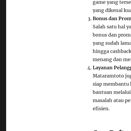
game yang terse
yang dikenal kua
Bonus dan Prom
Salah satu hal 
bonus dan promo
yang sudah lama
hingga cashback
menang dan men
Layanan Pelang
Mataramtoto jug
siap membantu k
bantuan melalui 
masalah atau pe
efisien.