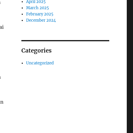
a
April 2025
March 2025
February 2025
December 2024
ai
Categories
Uncategorized
n
an