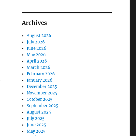
Archives
August 2026
July 2026
June 2026
May 2026
April 2026
March 2026
February 2026
n
January 2026
December 2025
November 2025
October 2025
September 2025
August 2025
July 2025
June 2025
May 2025