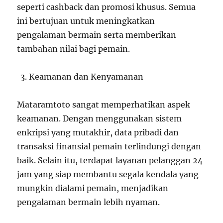
seperti cashback dan promosi khusus. Semua
ini bertujuan untuk meningkatkan
pengalaman bermain serta memberikan
tambahan nilai bagi pemain.
Keamanan dan Kenyamanan
Mataramtoto sangat memperhatikan aspek
keamanan. Dengan menggunakan sistem
enkripsi yang mutakhir, data pribadi dan
transaksi finansial pemain terlindungi dengan
baik. Selain itu, terdapat layanan pelanggan 24
jam yang siap membantu segala kendala yang
mungkin dialami pemain, menjadikan
pengalaman bermain lebih nyaman.