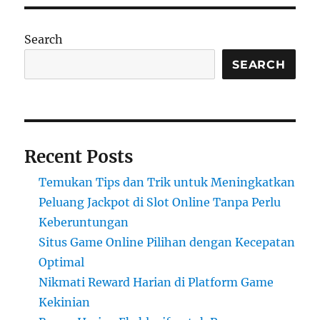
Search
SEARCH
Recent Posts
Temukan Tips dan Trik untuk Meningkatkan
Peluang Jackpot di Slot Online Tanpa Perlu
Keberuntungan
Situs Game Online Pilihan dengan Kecepatan
Optimal
Nikmati Reward Harian di Platform Game
Kekinian