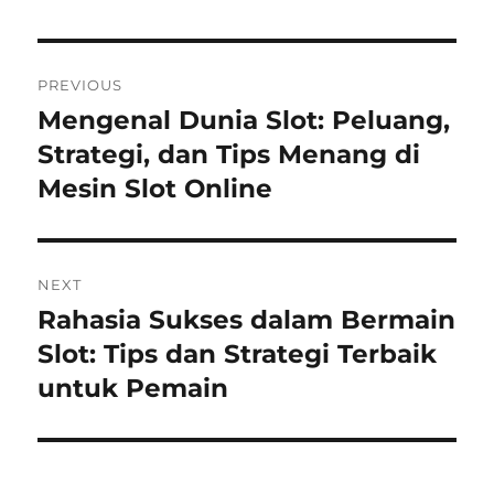
Post
PREVIOUS
navigation
Mengenal Dunia Slot: Peluang,
Previous
post:
Strategi, dan Tips Menang di
Mesin Slot Online
NEXT
Rahasia Sukses dalam Bermain
Next
post:
Slot: Tips dan Strategi Terbaik
untuk Pemain