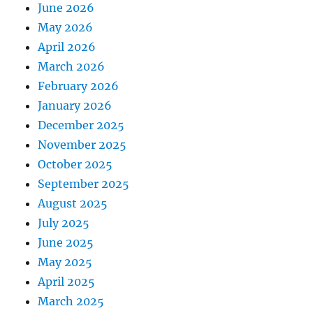
June 2026
May 2026
April 2026
March 2026
February 2026
January 2026
December 2025
November 2025
October 2025
September 2025
August 2025
July 2025
June 2025
May 2025
April 2025
March 2025