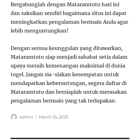
Bergabunglah dengan Mataramtoto hari ini
dan saksikan sendiri bagaimana situs ini dapat
meningkatkan pengalaman bermain Anda agar
lebih menguntungkan!
Dengan semua keunggulan yang ditawarkan,
Mataramtoto siap menjadi sahabat setia dalam
upaya meraih kemenangan maksimal di dunia
togel. Jangan sia-siakan kesempatan untuk
mendapatkan keberuntungan, segera daftar di
Mataramtoto dan bersiaplah untuk merasakan
pengalaman bermain yang tak terlupakan.
Author
Posted
admin
March 25, 2025
on