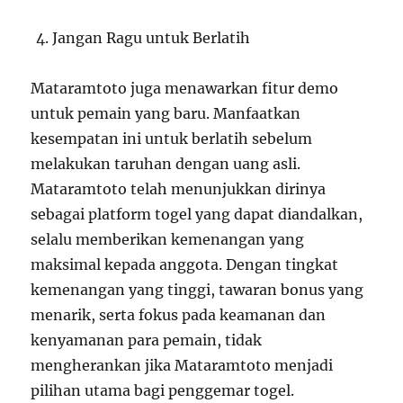
Jangan Ragu untuk Berlatih
Mataramtoto juga menawarkan fitur demo
untuk pemain yang baru. Manfaatkan
kesempatan ini untuk berlatih sebelum
melakukan taruhan dengan uang asli.
Mataramtoto telah menunjukkan dirinya
sebagai platform togel yang dapat diandalkan,
selalu memberikan kemenangan yang
maksimal kepada anggota. Dengan tingkat
kemenangan yang tinggi, tawaran bonus yang
menarik, serta fokus pada keamanan dan
kenyamanan para pemain, tidak
mengherankan jika Mataramtoto menjadi
pilihan utama bagi penggemar togel.