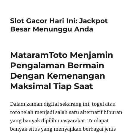
Slot Gacor Hari Ini: Jackpot
Besar Menunggu Anda
MataramToto Menjamin
Pengalaman Bermain
Dengan Kemenangan
Maksimal Tiap Saat
Dalam zaman digital sekarang ini, togel atau
toto telah menjadi salah satu alternatif hiburan
yang banyak dipilih masyarakat. Terdapat
banyak situs yang menyajikan berbagai jenis