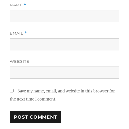
NAME
*
EMAIL
*
WEBSITE
Save my name, email, and website in this browser for
the next time I comment.