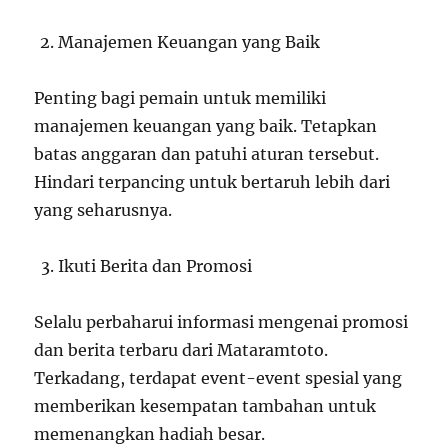
Manajemen Keuangan yang Baik
Penting bagi pemain untuk memiliki
manajemen keuangan yang baik. Tetapkan
batas anggaran dan patuhi aturan tersebut.
Hindari terpancing untuk bertaruh lebih dari
yang seharusnya.
Ikuti Berita dan Promosi
Selalu perbaharui informasi mengenai promosi
dan berita terbaru dari Mataramtoto.
Terkadang, terdapat event-event spesial yang
memberikan kesempatan tambahan untuk
memenangkan hadiah besar.