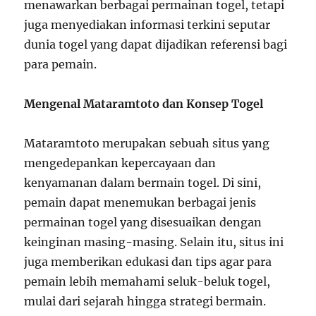
menawarkan berbagai permainan togel, tetapi
juga menyediakan informasi terkini seputar
dunia togel yang dapat dijadikan referensi bagi
para pemain.
Mengenal Mataramtoto dan Konsep Togel
Mataramtoto merupakan sebuah situs yang
mengedepankan kepercayaan dan
kenyamanan dalam bermain togel. Di sini,
pemain dapat menemukan berbagai jenis
permainan togel yang disesuaikan dengan
keinginan masing-masing. Selain itu, situs ini
juga memberikan edukasi dan tips agar para
pemain lebih memahami seluk-beluk togel,
mulai dari sejarah hingga strategi bermain.