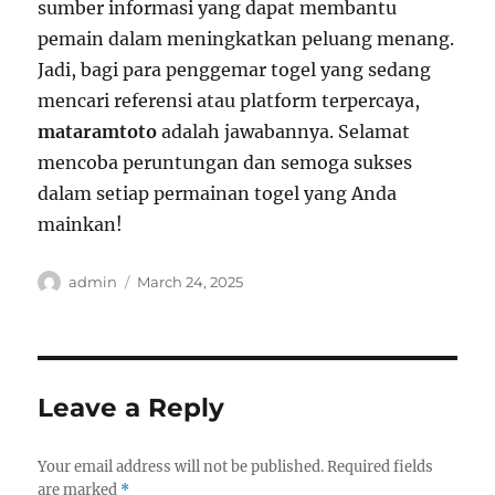
sumber informasi yang dapat membantu
pemain dalam meningkatkan peluang menang.
Jadi, bagi para penggemar togel yang sedang
mencari referensi atau platform terpercaya,
mataramtoto
adalah jawabannya. Selamat
mencoba peruntungan dan semoga sukses
dalam setiap permainan togel yang Anda
mainkan!
Author
Posted
admin
March 24, 2025
on
Leave a Reply
Your email address will not be published.
Required fields
are marked
*