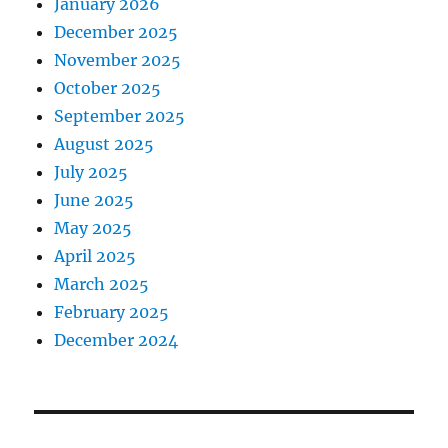
January 2026
December 2025
November 2025
October 2025
September 2025
August 2025
July 2025
June 2025
May 2025
April 2025
March 2025
February 2025
December 2024