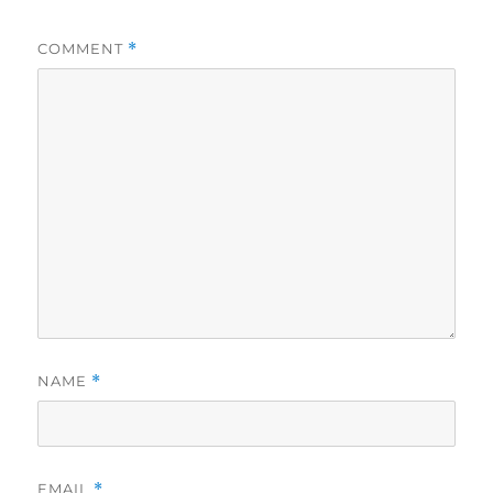
COMMENT
*
NAME
*
EMAIL
*