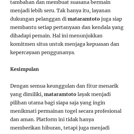
tambahan dan membuat suasana bermain
menjadi lebih seru. Tak hanya itu, layanan
dukungan pelanggan di
mataramtoto
juga siap
membantu setiap pertanyaan dan kendala yang
dihadapi pemain. Hal ini menunjukkan
komitmen situs untuk menjaga kepuasan dan
kepercayaan penggunanya.
Kesimpulan
Dengan semua keunggulan dan fitur menarik
yang dimiliki,
mataramtoto
layak menjadi
pilihan utama bagi siapa saja yang ingin
menikmati permainan togel secara profesional
dan aman. Platform ini tidak hanya
memberikan hiburan, tetapi juga menjadi