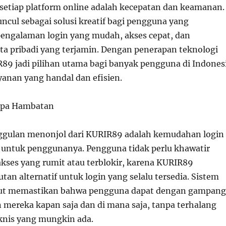
 setiap platform online adalah kecepatan dan keamanan.
cul sebagai solusi kreatif bagi pengguna yang
engalaman login yang mudah, akses cepat, dan
ta pribadi yang terjamin. Dengan penerapan teknologi
89 jadi pilihan utama bagi banyak pengguna di Indones
yanan yang handal dan efisien.
npa Hambatan
ggulan menonjol dari KURIR89 adalah kemudahan login
 untuk penggunanya. Pengguna tidak perlu khawatir
akses yang rumit atau terblokir, karena KURIR89
an alternatif untuk login yang selalu tersedia. Sistem
but memastikan bahwa pengguna dapat dengan gampang
mereka kapan saja dan di mana saja, tanpa terhalang
knis yang mungkin ada.