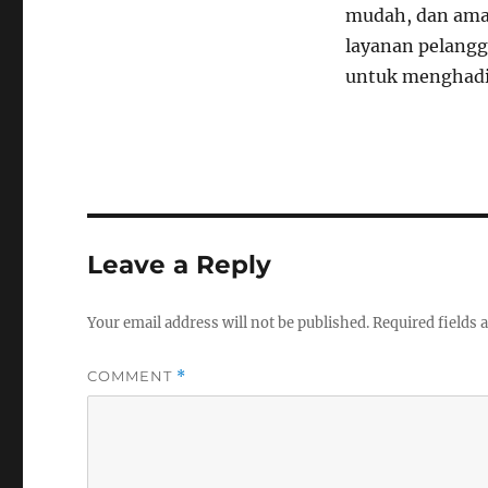
mudah, dan aman
layanan pelang
untuk menghadi
Leave a Reply
Your email address will not be published.
Required fields
COMMENT
*