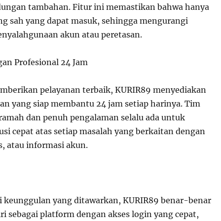
dungan tambahan. Fitur ini memastikan bahwa hanya
ng sah yang dapat masuk, sehingga mengurangi
nyalahgunaan akun atau peretasan.
an Profesional 24 Jam
mberikan pelayanan terbaik, KURIR89 menyediakan
an yang siap membantu 24 jam setiap harinya. Tim
ramah dan penuh pengalaman selalu ada untuk
si cepat atas setiap masalah yang berkaitan dengan
us, atau informasi akun.
i keunggulan yang ditawarkan, KURIR89 benar-benar
i sebagai platform dengan akses login yang cepat,