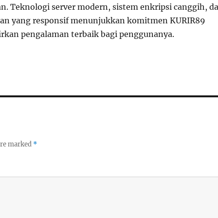
. Teknologi server modern, sistem enkripsi canggih, d
gan yang responsif menunjukkan komitmen KURIR89
rkan pengalaman terbaik bagi penggunanya.
 are marked
*