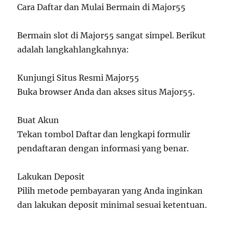
Cara Daftar dan Mulai Bermain di Major55
Bermain slot di Major55 sangat simpel. Berikut
adalah langkahlangkahnya:
Kunjungi Situs Resmi Major55
Buka browser Anda dan akses situs Major55.
Buat Akun
Tekan tombol Daftar dan lengkapi formulir
pendaftaran dengan informasi yang benar.
Lakukan Deposit
Pilih metode pembayaran yang Anda inginkan
dan lakukan deposit minimal sesuai ketentuan.