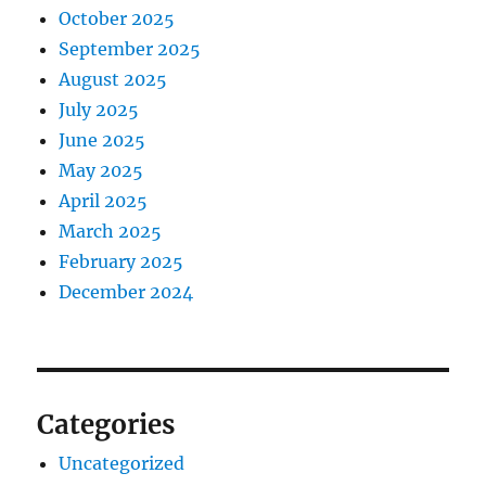
October 2025
September 2025
August 2025
July 2025
June 2025
May 2025
April 2025
March 2025
February 2025
December 2024
Categories
Uncategorized