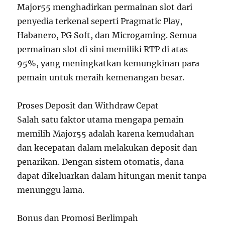
Major55 menghadirkan permainan slot dari
penyedia terkenal seperti Pragmatic Play,
Habanero, PG Soft, dan Microgaming. Semua
permainan slot di sini memiliki RTP di atas
95%, yang meningkatkan kemungkinan para
pemain untuk meraih kemenangan besar.
Proses Deposit dan Withdraw Cepat
Salah satu faktor utama mengapa pemain
memilih Major55 adalah karena kemudahan
dan kecepatan dalam melakukan deposit dan
penarikan. Dengan sistem otomatis, dana
dapat dikeluarkan dalam hitungan menit tanpa
menunggu lama.
Bonus dan Promosi Berlimpah