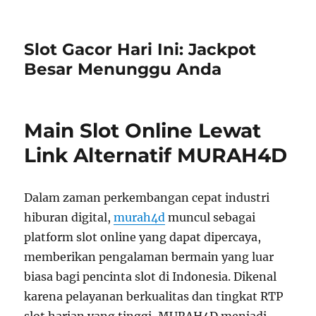
Slot Gacor Hari Ini: Jackpot
Besar Menunggu Anda
Main Slot Online Lewat
Link Alternatif MURAH4D
Dalam zaman perkembangan cepat industri
hiburan digital,
murah4d
muncul sebagai
platform slot online yang dapat dipercaya,
memberikan pengalaman bermain yang luar
biasa bagi pencinta slot di Indonesia. Dikenal
karena pelayanan berkualitas dan tingkat RTP