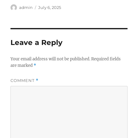
Author
Posted
admin
July 6, 2025
on
Leave a Reply
Your email address will not be published.
Required fields
are marked
*
COMMENT
*